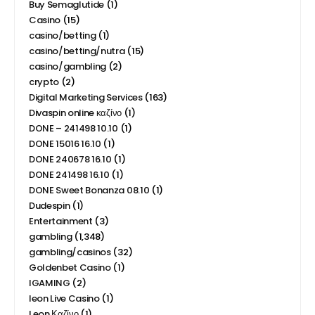
Buy Semaglutide
(1)
Casino
(15)
casino/betting
(1)
casino/betting/nutra
(15)
casino/gambling
(2)
crypto
(2)
Digital Marketing Services
(163)
Divaspin online καζίνο
(1)
DONE – 241498 10.10
(1)
DONE 15016 16.10
(1)
DONE 240678 16.10
(1)
DONE 241498 16.10
(1)
DONE Sweet Bonanza 08.10
(1)
Dudespin
(1)
Entertainment
(3)
gambling
(1,348)
gambling/casinos
(32)
Goldenbet Casino
(1)
IGAMING
(2)
leon Live Casino
(1)
Leon Καζίνο
(1)