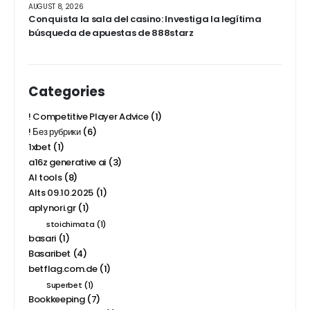
AUGUST 8, 2026
Conquista la sala del casino: Investiga la legítima
búsqueda de apuestas de 888starz
Categories
! Competitive Player Advice
(1)
! Без рубрики
(6)
1xbet
(1)
a16z generative ai
(3)
AI tools
(8)
Alts 09.10.2025
(1)
aplynori.gr
(1)
stoichimata
(1)
basari
(1)
Basaribet
(4)
betflag.com.de
(1)
Superbet
(1)
Bookkeeping
(7)