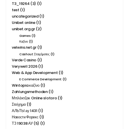
T3_19264 (3)
(1)
test
(1)
uncategorized
(1)
Unibet online
(1)
unibet.org.gr
(2)
Games
(1)
Καζίνο
(1)
velwins.net.gr
(1)
Cashout Στοιχήματος
(1)
Verde Casino
(1)
Verywell 2026
(1)
Web & App Development
(1)
E Commerce Development
(1)
Wintopia καζίνο
(1)
Zahlungsmethoden
(1)
Μπλάκτζακ Online slotoro
(1)
Στοίχημα
(1)
АЛЬТЫ ау 1431
(1)
Новости Форекс
(1)
ТЗ 19038 АУ (5)
(1)