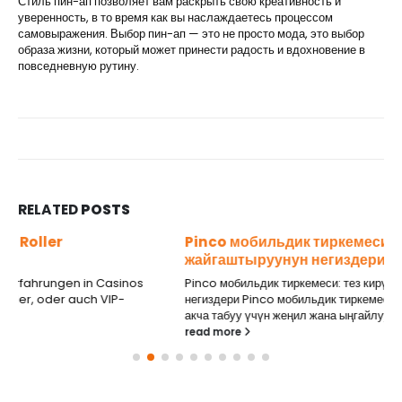
Стиль пин-ап позволяет вам раскрыть свою креативность и
уверенность, в то время как вы наслаждаетесь процессом
самовыражения. Выбор пин-ап — это не просто мода, это выбор
образа жизни, который может принести радость и вдохновение в
повседневную рутину.
RELATED
POSTS
Pinco мобильдик тиркемеси: тез кирүү жана
жайгаштыруунун негиздери
Pinco мобильдик тиркемеси: тез кирүү жана жайгаштыруунун
негиздери Pinco мобильдик тиркемеси — казино оюндарын ойноп,
акча табуу үчүн жеңил жана ыңгайлуу...
read more