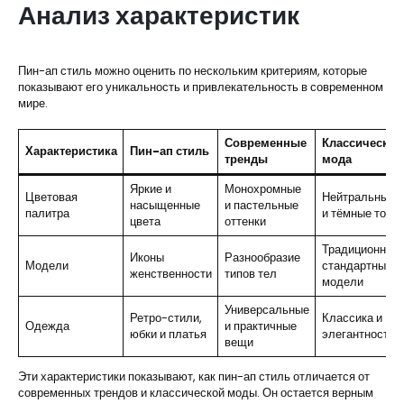
Анализ характеристик
Пин-ап стиль можно оценить по нескольким критериям, которые
показывают его уникальность и привлекательность в современном
мире.
Современные
Классическая
Характеристика
Пин-ап стиль
тренды
мода
Яркие и
Монохромные
Цветовая
Нейтральные
насыщенные
и пастельные
палитра
и тёмные тона
цвета
оттенки
Традиционные
Иконы
Разнообразие
Модели
стандартные
женственности
типов тел
модели
Универсальные
Ретро-стили,
Классика и
Одежда
и практичные
юбки и платья
элегантность
вещи
Эти характеристики показывают, как пин-ап стиль отличается от
современных трендов и классической моды. Он остается верным