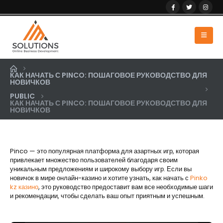
КАК НАЧАТЬ С PINCO: ПОШАГОВОЕ РУКОВОДСТВО ДЛЯ
НОВИЧКОВ
PUBLIC
КАК НАЧАТЬ С PINCO: ПОШАГОВОЕ РУКОВОДСТВО ДЛЯ
НОВИЧКОВ
Pinco — это популярная платформа для азартных игр, которая
привлекает множество пользователей благодаря своим
уникальным предложениям и широкому выбору игр. Если вы
новичок в мире онлайн-казино и хотите узнать, как начать с
Pinko
kz казино
, это руководство предоставит вам все необходимые шаги
и рекомендации, чтобы сделать ваш опыт приятным и успешным.