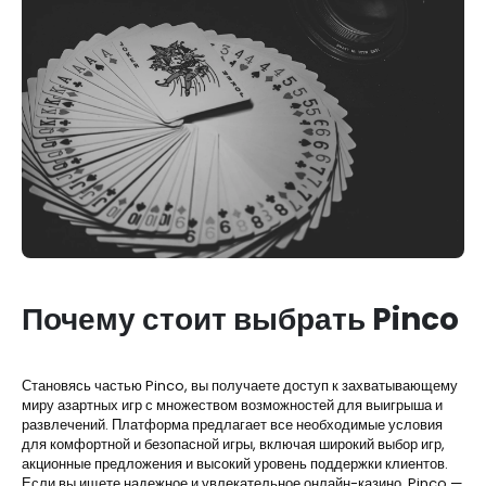
Почему стоит выбрать Pinco
Становясь частью Pinco, вы получаете доступ к захватывающему
миру азартных игр с множеством возможностей для выигрыша и
развлечений. Платформа предлагает все необходимые условия
для комфортной и безопасной игры, включая широкий выбор игр,
акционные предложения и высокий уровень поддержки клиентов.
Если вы ищете надежное и увлекательное онлайн-казино, Pinco —