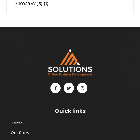
ТЗ 19038 АУ (5)
(1)
Quick links
Home
Our Story