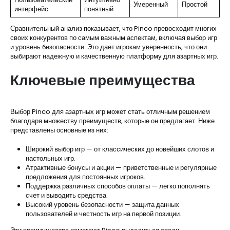
Умеренный
Простой
интерфейс
понятный
Сравнительный анализ показывает, что Pinco превосходит многих
своих конкурентов по самым важным аспектам, включая выбор игр
и уровень безопасности. Это дает игрокам уверенность, что они
выбирают надежную и качественную платформу для азартных игр.
Ключевые преимущества
Выбор Pinco для азартных игр может стать отличным решением
благодаря множеству преимуществ, которые он предлагает. Ниже
представлены основные из них:
Широкий выбор игр — от классических до новейших слотов и
настольных игр.
Атрактивные бонусы и акции — приветственные и регулярные
предложения для постоянных игроков.
Поддержка различных способов оплаты — легко пополнять
счет и выводить средства.
Высокий уровень безопасности — защита данных
пользователей и честность игр на первой позиции.