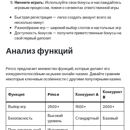
Начните играть:
Используйте свои бонусы и наслаждайтесь
игровым процессом, помня о сегментах ответственной игры.
Быстрая регистрация — легко создать аккаунт всего за
несколько минут.
Разнообразие игр — широкий выбор слотов и настольных игр.
Доступность бонусов — получите приветственные бонусы на
свой первый депозит.
Анализ функций
Pinco предлагает множество функций, которые делают его
конкурентоспособным на рынке онлайн-казино. Давайте сравним
некоторые ключевые особенности с другими популярными казино.
Конкурент
Функция
Pinco
Конкурент A
B
Выбор игр
2500+
1500+
2000+
Высокий
Безопасность
Стандартный
Базовый
уровень
Пользовательский
Интуитивно