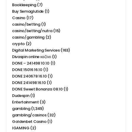
Bookkeeping
(7)
Buy Semaglutide
(1)
Casino
(17)
casino/betting
(1)
casino/betting/nutra
(15)
casino/gambling
(2)
crypto
(2)
Digital Marketing Services
(163)
Divaspin online καζίνο
(1)
DONE – 241498 10.10
(1)
DONE 15016 16.10
(1)
DONE 240678 16.10
(1)
DONE 241498 16.10
(1)
DONE Sweet Bonanza 08.10
(1)
Dudespin
(1)
Entertainment
(3)
gambling
(1,349)
gambling/casinos
(32)
Goldenbet Casino
(1)
IGAMING
(2)