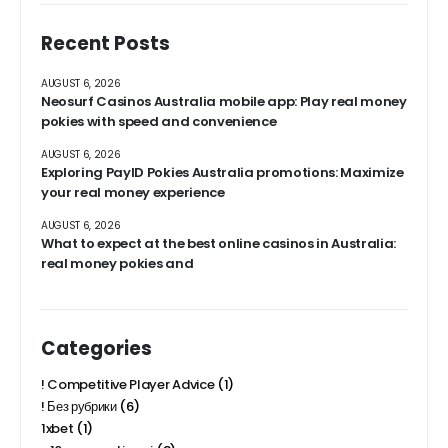
Recent Posts
AUGUST 6, 2026
Neosurf Casinos Australia mobile app: Play real money
pokies with speed and convenience
AUGUST 6, 2026
Exploring PayID Pokies Australia promotions: Maximize
your real money experience
AUGUST 6, 2026
What to expect at the best online casinos in Australia:
real money pokies and
Categories
! Competitive Player Advice
(1)
! Без рубрики
(6)
1xbet
(1)