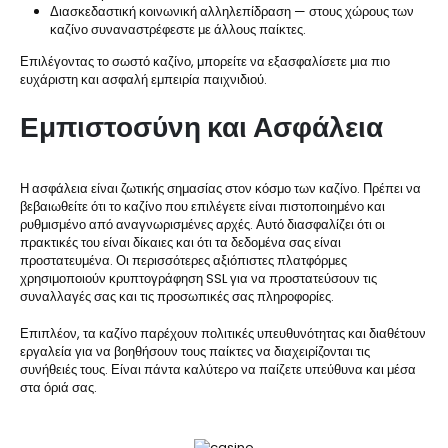
Διασκεδαστική κοινωνική αλληλεπίδραση — στους χώρους των
καζίνο συναναστρέφεστε με άλλους παίκτες.
Επιλέγοντας το σωστό καζίνο, μπορείτε να εξασφαλίσετε μια πιο
ευχάριστη και ασφαλή εμπειρία παιχνιδιού.
Εμπιστοσύνη και Ασφάλεια
Η ασφάλεια είναι ζωτικής σημασίας στον κόσμο των καζίνο. Πρέπει να
βεβαιωθείτε ότι το καζίνο που επιλέγετε είναι πιστοποιημένο και
ρυθμισμένο από αναγνωρισμένες αρχές. Αυτό διασφαλίζει ότι οι
πρακτικές του είναι δίκαιες και ότι τα δεδομένα σας είναι
προστατευμένα. Οι περισσότερες αξιόπιστες πλατφόρμες
χρησιμοποιούν κρυπτογράφηση SSL για να προστατεύσουν τις
συναλλαγές σας και τις προσωπικές σας πληροφορίες.
Επιπλέον, τα καζίνο παρέχουν πολιτικές υπευθυνότητας και διαθέτουν
εργαλεία για να βοηθήσουν τους παίκτες να διαχειρίζονται τις
συνήθειές τους. Είναι πάντα καλύτερο να παίζετε υπεύθυνα και μέσα
στα όριά σας.