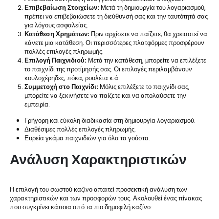
Επιβεβαίωση Στοιχείων:
Μετά τη δημιουργία του λογαριασμού,
πρέπει να επιβεβαιώσετε τη διεύθυνσή σας και την ταυτότητά σας
για λόγους ασφαλείας.
Κατάθεση Χρημάτων:
Πριν αρχίσετε να παίζετε, θα χρειαστεί να
κάνετε μια κατάθεση. Οι περισσότερες πλατφόρμες προσφέρουν
πολλές επιλογές πληρωμής.
Επιλογή Παιχνιδιού:
Μετά την κατάθεση, μπορείτε να επιλέξετε
το παιχνίδι της προτίμησής σας. Οι επιλογές περιλαμβάνουν
κουλοχέρηδες, πόκα, ρουλέτα κ.ά.
Συμμετοχή στο Παιχνίδι:
Μόλις επιλέξετε το παιχνίδι σας,
μπορείτε να ξεκινήσετε να παίζετε και να απολαύσετε την
εμπειρία.
Γρήγορη και εύκολη διαδικασία στη δημιουργία λογαριασμού.
Διαθέσιμες πολλές επιλογές πληρωμής.
Ευρεία γκάμα παιχνιδιών για όλα τα γούστα.
Ανάλυση Χαρακτηριστικών
Η επιλογή του σωστού καζίνο απαιτεί προσεκτική ανάλυση των
χαρακτηριστικών και των προσφορών τους. Ακολουθεί ένας πίνακας
που συγκρίνει κάποια από τα πιο δημοφιλή καζίνο: