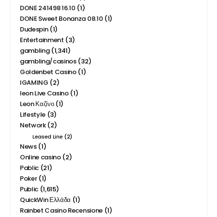
DONE 241498 16.10
(1)
DONE Sweet Bonanza 08.10
(1)
Dudespin
(1)
Entertainment
(3)
gambling
(1,341)
gambling/casinos
(32)
Goldenbet Casino
(1)
IGAMING
(2)
leon Live Casino
(1)
Leon Καζίνο
(1)
Lifestyle
(3)
Network
(2)
Leased Line
(2)
News
(1)
Online casino
(2)
Pablic
(21)
Poker
(1)
Public
(1,615)
QuickWin Ελλάδα
(1)
Rainbet Casino Recensione
(1)