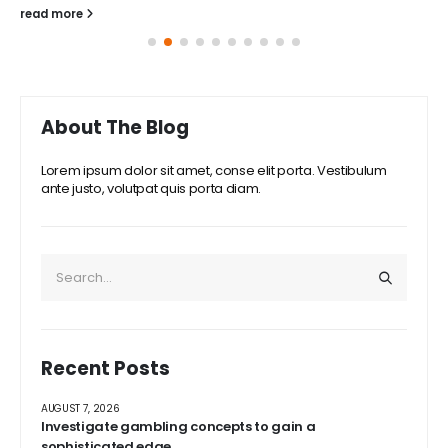
read more
About The Blog
Lorem ipsum dolor sit amet, conse elit porta. Vestibulum
ante justo, volutpat quis porta diam.
Recent Posts
AUGUST 7, 2026
Investigate gambling concepts to gain a
sophisticated edge