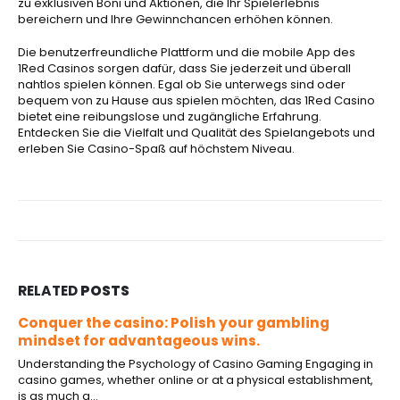
zu exklusiven Boni und Aktionen, die Ihr Spielerlebnis
bereichern und Ihre Gewinnchancen erhöhen können.
Die benutzerfreundliche Plattform und die mobile App des
1Red Casinos sorgen dafür, dass Sie jederzeit und überall
nahtlos spielen können. Egal ob Sie unterwegs sind oder
bequem von zu Hause aus spielen möchten, das 1Red Casino
bietet eine reibungslose und zugängliche Erfahrung.
Entdecken Sie die Vielfalt und Qualität des Spielangebots und
erleben Sie Casino-Spaß auf höchstem Niveau.
RELATED
POSTS
Conquer the casino: Polish your gambling
mindset for advantageous wins.
Understanding the Psychology of Casino Gaming Engaging in
casino games, whether online or at a physical establishment,
is as much a...