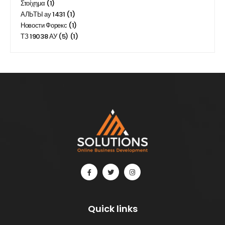
Στοίχημα
(1)
АЛЬТЫ ау 1431
(1)
Новости Форекс
(1)
ТЗ 19038 АУ (5)
(1)
Quick links