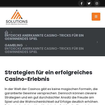
ENTDECKE ANERKANNTE CASINO-TRICKS FÜR EIN
GEWINNENDES SPIEL
GAMBLING
ENTDECKE ANERKANNTE CASINO-TRICKS FÜR EIN
GEWINNENDES SPIEL
Strategien für ein erfolgreiches
Casino-Erlebnis
In der Welt der Casinos gibt es keine magischen Formeln, die
garantierte Gewinne versprechen. Dennoch können clevere
Strategien und ein gut durchdachter Ansatz die Freude am
Spiel und die Wahrscheinlichkeit auf Erfolge deutlich erhöhen.