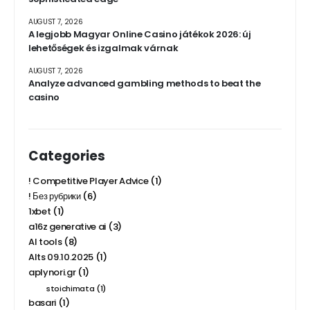
AUGUST 7, 2026
A legjobb Magyar Online Casino játékok 2026: új
lehetőségek és izgalmak várnak
AUGUST 7, 2026
Analyze advanced gambling methods to beat the
casino
Categories
! Competitive Player Advice
(1)
! Без рубрики
(6)
1xbet
(1)
a16z generative ai
(3)
AI tools
(8)
Alts 09.10.2025
(1)
aplynori.gr
(1)
stoichimata
(1)
basari
(1)