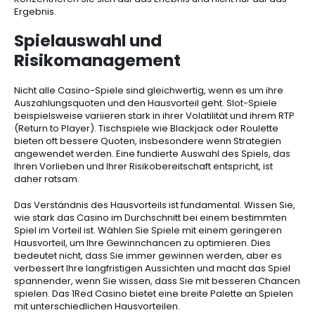
Ergebnis.
Spielauswahl und
Risikomanagement
Nicht alle Casino-Spiele sind gleichwertig, wenn es um ihre
Auszahlungsquoten und den Hausvorteil geht. Slot-Spiele
beispielsweise variieren stark in ihrer Volatilität und ihrem RTP
(Return to Player). Tischspiele wie Blackjack oder Roulette
bieten oft bessere Quoten, insbesondere wenn Strategien
angewendet werden. Eine fundierte Auswahl des Spiels, das
Ihren Vorlieben und Ihrer Risikobereitschaft entspricht, ist
daher ratsam.
Das Verständnis des Hausvorteils ist fundamental. Wissen Sie,
wie stark das Casino im Durchschnitt bei einem bestimmten
Spiel im Vorteil ist. Wählen Sie Spiele mit einem geringeren
Hausvorteil, um Ihre Gewinnchancen zu optimieren. Dies
bedeutet nicht, dass Sie immer gewinnen werden, aber es
verbessert Ihre langfristigen Aussichten und macht das Spiel
spannender, wenn Sie wissen, dass Sie mit besseren Chancen
spielen. Das 1Red Casino bietet eine breite Palette an Spielen
mit unterschiedlichen Hausvorteilen.