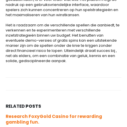
nadruk op een gebruiksvriendelijke interface, waardoor
spelers zich kunnen concentreren op hun spelstrategieën en
het maximaliseren van hun winstkansen.
Het is raadzaam om de verschillende spellen die aanbiedt, te
verkennen en te experimenteren met verschillende
inzetstrategieën binnen uw budget. Het benutten van
eventuele demo-versies of gratis spins kan een uitstekende
manier zijn om de spellen onder de knie te krijgen zonder
direct financieel risico te lopen. Uiteindelijk draait succes bij ,
net als elders, om een combinatie van geluk, kennis en een
solide, gedisciplineerde aanpak.
RELATED
POSTS
Research FoxyGold Casino for rewarding
gambling fun.