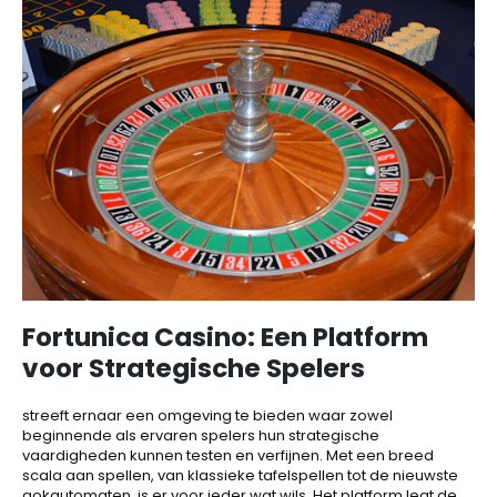
Fortunica Casino: Een Platform
voor Strategische Spelers
streeft ernaar een omgeving te bieden waar zowel
beginnende als ervaren spelers hun strategische
vaardigheden kunnen testen en verfijnen. Met een breed
scala aan spellen, van klassieke tafelspellen tot de nieuwste
gokautomaten, is er voor ieder wat wils. Het platform legt de