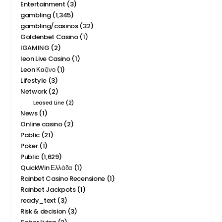
Entertainment
(3)
gambling
(1,345)
gambling/casinos
(32)
Goldenbet Casino
(1)
IGAMING
(2)
leon Live Casino
(1)
Leon Καζίνο
(1)
Lifestyle
(3)
Network
(2)
Leased Line
(2)
News
(1)
Online casino
(2)
Pablic
(21)
Poker
(1)
Public
(1,629)
QuickWin Ελλάδα
(1)
Rainbet Casino Recensione
(1)
Rainbet Jackpots
(1)
ready_text
(3)
Risk & decision
(3)