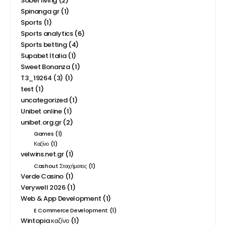
Sober living
(2)
Spinanga gr
(1)
Sports
(1)
Sports analytics
(6)
Sports betting
(4)
Supabet Italia
(1)
Sweet Bonanza
(1)
T3_19264 (3)
(1)
test
(1)
uncategorized
(1)
Unibet online
(1)
unibet.org.gr
(2)
Games
(1)
Καζίνο
(1)
velwins.net.gr
(1)
Cashout Στοιχήματος
(1)
Verde Casino
(1)
Verywell 2026
(1)
Web & App Development
(1)
E Commerce Development
(1)
Wintopia καζίνο
(1)