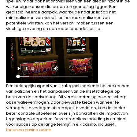
spellen, maar ook het ontwikkelen van een dieper inzicht in de
wiskundige kansen die eraan ten grondslag liggen. Een
gedisciplineerde aanpak, waarbij de nadruk ligt op het
minimaliseren van risico’s en het maximaliseren van
potentiële winsten, kan het verschil maken tussen een
vluchtige ervaring en een meer lonende sessie.
Een belangrijk aspect van strategisch spelen is het herkennen
van patronen en het aanpassen van de inzetstrategie op
basis van de spelverloop. Dit vereist oefening en een scherp
observatievermogen. Door bewust te kiezen wanneer te
verhogen, te verlagen of een spel te verlaten, kan de speler
beter controle uitoefenen over zijn bankroll en de impact van
tegenslagen beperken. Deze proactieve houding is cruciaal
voor succes op de lange termijn in elk casino, inclusief .
fortunica casino online