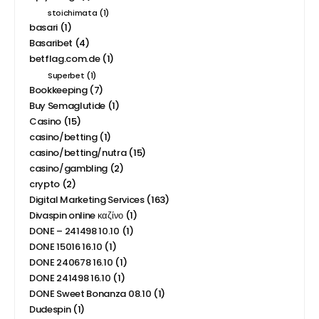
stoichimata
(1)
basari
(1)
Basaribet
(4)
betflag.com.de
(1)
Superbet
(1)
Bookkeeping
(7)
Buy Semaglutide
(1)
Casino
(15)
casino/betting
(1)
casino/betting/nutra
(15)
casino/gambling
(2)
crypto
(2)
Digital Marketing Services
(163)
Divaspin online καζίνο
(1)
DONE – 241498 10.10
(1)
DONE 15016 16.10
(1)
DONE 240678 16.10
(1)
DONE 241498 16.10
(1)
DONE Sweet Bonanza 08.10
(1)
Dudespin
(1)