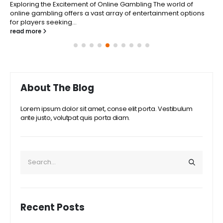
Exploring the Excitement of Online Gambling The world of
online gambling offers a vast array of entertainment options
for players seeking...
read more
About The Blog
Lorem ipsum dolor sit amet, conse elit porta. Vestibulum
ante justo, volutpat quis porta diam.
Recent Posts