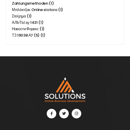
Zahlungsmethoden
(1)
Μπλάκτζακ Online slotoro
(1)
Στοίχημα
(1)
АЛЬТЫ ау 1431
(1)
Новости Форекс
(1)
ТЗ 19038 АУ (5)
(1)