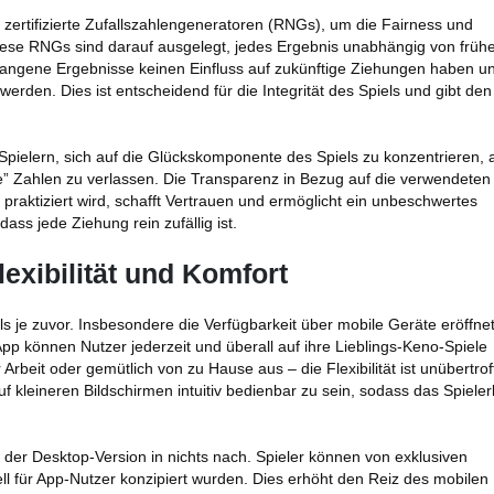
zertifizierte Zufallszahlengeneratoren (RNGs), um die Fairness und
Diese RNGs sind darauf ausgelegt, jedes Ergebnis unabhängig von früh
angene Ergebnisse keinen Einfluss auf zukünftige Ziehungen haben u
werden. Dies ist entscheidend für die Integrität des Spiels und gibt den
pielern, sich auf die Glückskomponente des Spiels zu konzentrieren, a
lte” Zahlen zu verlassen. Die Transparenz in Bezug auf die verwendete
 praktiziert wird, schafft Vertrauen und ermöglicht ein unbeschwertes
dass jede Ziehung rein zufällig ist.
lexibilität und Komfort
ls je zuvor. Insbesondere die Verfügbarkeit über mobile Geräte eröffne
pp können Nutzer jederzeit und überall auf ihre Lieblings-Keno-Spiele
rbeit oder gemütlich von zu Hause aus – die Flexibilität ist unübertrof
f kleineren Bildschirmen intuitiv bedienbar zu sein, sodass das Spieler
 der Desktop-Version in nichts nach. Spieler können von exklusiven
ll für App-Nutzer konzipiert wurden. Dies erhöht den Reiz des mobilen