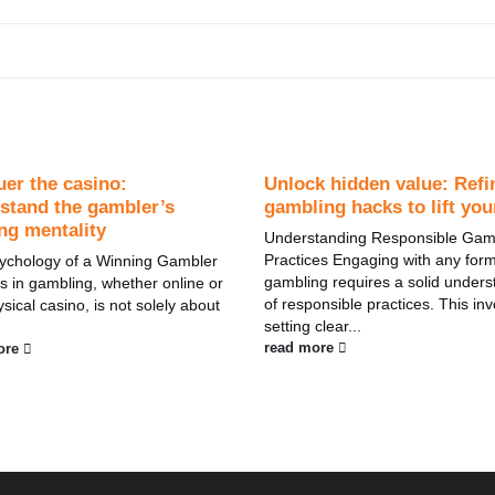
er the casino:
Unlock hidden value: Refi
stand the gambler’s
gambling hacks to lift you
ng mentality
Understanding Responsible Gam
Practices Engaging with any form
ychology of a Winning Gambler
gambling requires a solid unders
 in gambling, whether online or
of responsible practices. This in
ysical casino, is not solely about
setting clear...
read more
ore