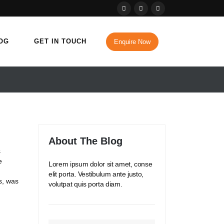
OG
GET IN TOUCH
Enquire Now
About The Blog
s
e
Lorem ipsum dolor sit amet, conse
elit porta. Vestibulum ante justo,
s, was
volutpat quis porta diam.