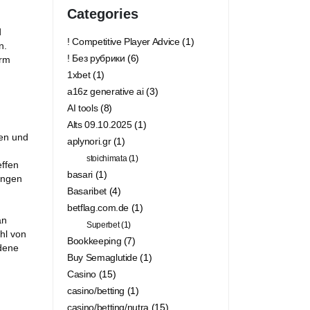
Categories
d
! Competitive Player Advice
(1)
n.
! Без рубрики
(6)
orm
1xbet
(1)
a16z generative ai
(3)
AI tools
(8)
Alts 09.10.2025
(1)
ren und
aplynori.gr
(1)
stoichimata
(1)
effen
basari
(1)
ungen
Basaribet
(4)
betflag.com.de
(1)
an
Superbet
(1)
hl von
Bookkeeping
(7)
edene
Buy Semaglutide
(1)
Casino
(15)
casino/betting
(1)
casino/betting/nutra
(15)