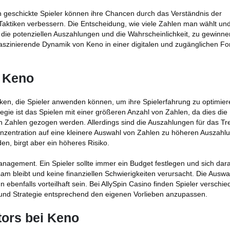
h geschickte Spieler können ihre Chancen durch das Verständnis der
ktiken verbessern. Die Entscheidung, wie viele Zahlen man wählt un
f die potenziellen Auszahlungen und die Wahrscheinlichkeit, zu gewinne
e faszinierende Dynamik von Keno in einer digitalen und zugänglichen F
m Keno
tiken, die Spieler anwenden können, um ihre Spielerfahrung zu optimie
gie ist das Spielen mit einer größeren Anzahl von Zahlen, da dies die
en Zahlen gezogen werden. Allerdings sind die Auszahlungen für das Tr
onzentration auf eine kleinere Auswahl von Zahlen zu höheren Auszahl
n, birgt aber ein höheres Risiko.
anagement. Ein Spieler sollte immer ein Budget festlegen und sich dar
sam bleibt und keine finanziellen Schwierigkeiten verursacht. Die Auswa
ebenfalls vorteilhaft sein. Bei AllySpin Casino finden Spieler verschi
e und Strategie entsprechend den eigenen Vorlieben anzupassen.
tors bei Keno