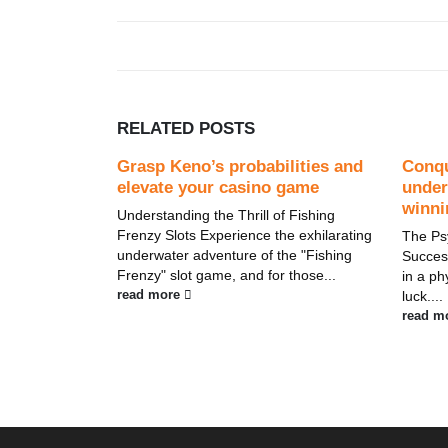
RELATED
POSTS
Grasp Keno’s probabilities and
Conqu
elevate your casino game
under
winni
Understanding the Thrill of Fishing
Frenzy Slots Experience the exhilarating
The Ps
underwater adventure of the "Fishing
Success
Frenzy" slot game, and for those...
in a ph
read more
luck....
read m