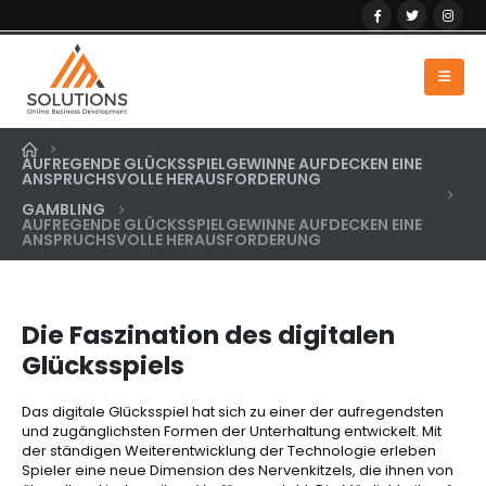
AUFREGENDE GLÜCKSSPIELGEWINNE AUFDECKEN EINE
ANSPRUCHSVOLLE HERAUSFORDERUNG
GAMBLING
AUFREGENDE GLÜCKSSPIELGEWINNE AUFDECKEN EINE
ANSPRUCHSVOLLE HERAUSFORDERUNG
Die Faszination des digitalen
Glücksspiels
Das digitale Glücksspiel hat sich zu einer der aufregendsten
und zugänglichsten Formen der Unterhaltung entwickelt. Mit
der ständigen Weiterentwicklung der Technologie erleben
Spieler eine neue Dimension des Nervenkitzels, die ihnen von