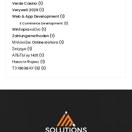
Verde Casino
(1)
Verywell 2026
(1)
Web & App Development
(1)
E Commerce Development
(1)
Wintopia καζίνο
(1)
Zahlungsmethoden
(1)
Μπλάκτζακ Online slotoro
(1)
Στοίχημα
(1)
АЛЬТЫ ау 1431
(1)
Новости Форекс
(1)
ТЗ 19038 АУ (5)
(1)