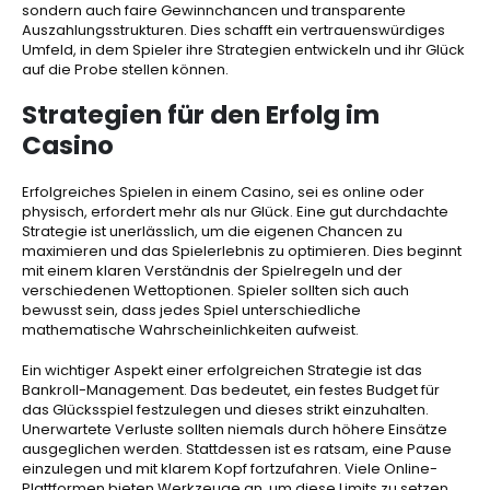
sondern auch faire Gewinnchancen und transparente
Auszahlungsstrukturen. Dies schafft ein vertrauenswürdiges
Umfeld, in dem Spieler ihre Strategien entwickeln und ihr Glück
auf die Probe stellen können.
Strategien für den Erfolg im
Casino
Erfolgreiches Spielen in einem Casino, sei es online oder
physisch, erfordert mehr als nur Glück. Eine gut durchdachte
Strategie ist unerlässlich, um die eigenen Chancen zu
maximieren und das Spielerlebnis zu optimieren. Dies beginnt
mit einem klaren Verständnis der Spielregeln und der
verschiedenen Wettoptionen. Spieler sollten sich auch
bewusst sein, dass jedes Spiel unterschiedliche
mathematische Wahrscheinlichkeiten aufweist.
Ein wichtiger Aspekt einer erfolgreichen Strategie ist das
Bankroll-Management. Das bedeutet, ein festes Budget für
das Glücksspiel festzulegen und dieses strikt einzuhalten.
Unerwartete Verluste sollten niemals durch höhere Einsätze
ausgeglichen werden. Stattdessen ist es ratsam, eine Pause
einzulegen und mit klarem Kopf fortzufahren. Viele Online-
Plattformen bieten Werkzeuge an, um diese Limits zu setzen