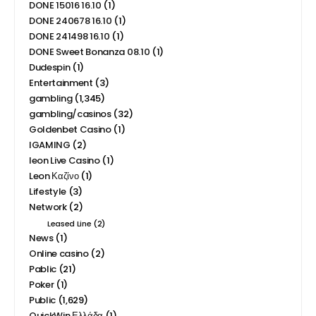
DONE 15016 16.10
(1)
DONE 240678 16.10
(1)
DONE 241498 16.10
(1)
DONE Sweet Bonanza 08.10
(1)
Dudespin
(1)
Entertainment
(3)
gambling
(1,345)
gambling/casinos
(32)
Goldenbet Casino
(1)
IGAMING
(2)
leon Live Casino
(1)
Leon Καζίνο
(1)
Lifestyle
(3)
Network
(2)
Leased Line
(2)
News
(1)
Online casino
(2)
Pablic
(21)
Poker
(1)
Public
(1,629)
QuickWin Ελλάδα
(1)