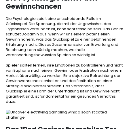
Gewinnchancen
Die Psychologie spielt eine entscheidende Rolle im
Glücksspiel. Die Spannung, die mit der Ungewissheit des
Ergebnisses verbunden ist, kann sehr fesselnd sein. Das Gehirn
schüttet Dopamin aus, wenn wir uns einem potenziellen
Gewinn nähern, was das Glücksspiel zu einer belohnenden
Erfahrung macht. Dieses Zusammenspiel von Erwartung und
Belohnung kann süchtig machen, weshalb
verantwortungsbewusstes Spielen so wichtig ist.
Spieler sollten lernen, ihre Emotionen zu kontrollieren und nicht
von Euphorie nach einem Gewinn oder Frustration nach einem
Verlust überwältigt zu werden. Eine objektive Betrachtung der
Gewinnwahrscheinlichkeiten und das Festhalten an einer
Strategie sind hierbei hilfreich. Das Verständnis, dass
Glücksspiel eine Form der Unterhaltung ist und Gewinne nicht
garantiert sind, ist fundamental für ein gesundes Verhältnis
dazu.