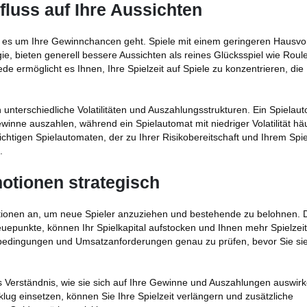
fluss auf Ihre Aussichten
nn es um Ihre Gewinnchancen geht. Spiele mit einem geringeren Hausvor
ie, bieten generell bessere Aussichten als reines Glücksspiel wie Roule
e ermöglicht es Ihnen, Ihre Spielzeit auf Spiele zu konzentrieren, die 
unterschiedliche Volatilitäten und Auszahlungsstrukturen. Ein Spielau
ewinne auszahlen, während ein Spielautomat mit niedriger Volatilität hä
chtigen Spielautomaten, der zu Ihrer Risikobereitschaft und Ihrem Spiel
.
otionen strategisch
motionen an, um neue Spieler anzuziehen und bestehende zu belohnen. 
uepunkte, können Ihr Spielkapital aufstocken und Ihnen mehr Spielzeit
sbedingungen und Umsatzanforderungen genau zu prüfen, bevor Sie si
s Verständnis, wie sie sich auf Ihre Gewinne und Auszahlungen auswirk
ug einsetzen, können Sie Ihre Spielzeit verlängern und zusätzliche