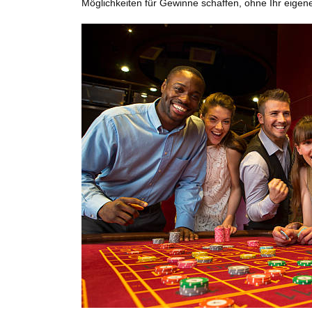
Möglichkeiten für Gewinne schaffen, ohne Ihr eigene