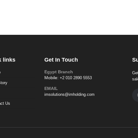
 links
Get In Touch
Su
Egypt Branch
e
Get
Mobile:
+2 010 2890 5553
sal
tory
EMAIL
imsolutions@imholding.com
act Us