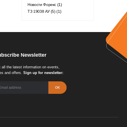
Новости Форекс
(1)
ТЗ 19038 АУ (5)
(1)
bscribe Newsletter
 all the latest information on events,
es and offers.
Sign up for newsletter: