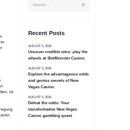
Recent Posts
zu
rer
AUGUST 5, 2026
er
Uncover credible wins: play the
wheels at SlotMonster Casino
AUGUST 5, 2026
Explore the advantageous odds
e
and genius secrets of New
an
Vegas Casino.
ten, ist
AUGUST 5, 2026
Defeat the odds: Your
fregung
transformative New Vegas
utzen,
Casino gambling quest