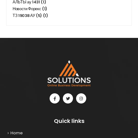
АЛЬТЫ ау 1431
(1)
Новости Форекс
(1)
ТЗ 19038 АУ (5)
(1)
Quick links
Home