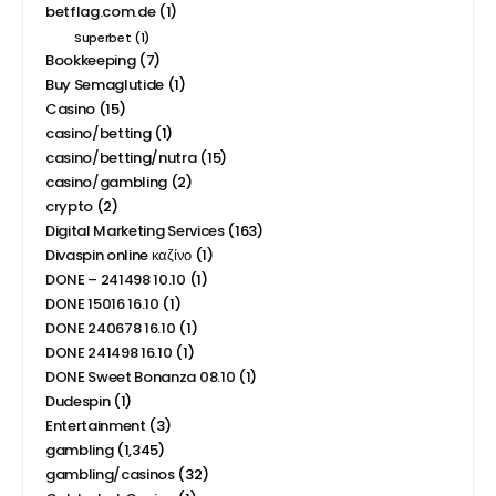
betflag.com.de
(1)
Superbet
(1)
Bookkeeping
(7)
Buy Semaglutide
(1)
Casino
(15)
casino/betting
(1)
casino/betting/nutra
(15)
casino/gambling
(2)
crypto
(2)
Digital Marketing Services
(163)
Divaspin online καζίνο
(1)
DONE – 241498 10.10
(1)
DONE 15016 16.10
(1)
DONE 240678 16.10
(1)
DONE 241498 16.10
(1)
DONE Sweet Bonanza 08.10
(1)
Dudespin
(1)
Entertainment
(3)
gambling
(1,345)
gambling/casinos
(32)