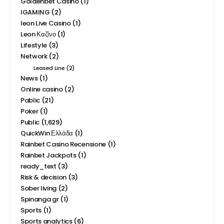
Goldenbet Casino
(1)
IGAMING
(2)
leon Live Casino
(1)
Leon Καζίνο
(1)
Lifestyle
(3)
Network
(2)
Leased Line
(2)
News
(1)
Online casino
(2)
Pablic
(21)
Poker
(1)
Public
(1,629)
QuickWin Ελλάδα
(1)
Rainbet Casino Recensione
(1)
Rainbet Jackpots
(1)
ready_text
(3)
Risk & decision
(3)
Sober living
(2)
Spinanga gr
(1)
Sports
(1)
Sports analytics
(6)