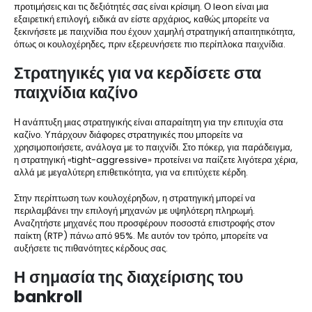
προτιμήσεις και τις δεξιότητές σας είναι κρίσιμη. Ο leon είναι μια
εξαιρετική επιλογή, ειδικά αν είστε αρχάριος, καθώς μπορείτε να
ξεκινήσετε με παιχνίδια που έχουν χαμηλή στρατηγική απαιτητικότητα,
όπως οι κουλοχέρηδες, πριν εξερευνήσετε πιο περίπλοκα παιχνίδια.
Στρατηγικές για να κερδίσετε στα
παιχνίδια καζίνο
Η ανάπτυξη μιας στρατηγικής είναι απαραίτητη για την επιτυχία στα
καζίνο. Υπάρχουν διάφορες στρατηγικές που μπορείτε να
χρησιμοποιήσετε, ανάλογα με το παιχνίδι. Στο πόκερ, για παράδειγμα,
η στρατηγική «tight-aggressive» προτείνει να παίζετε λιγότερα χέρια,
αλλά με μεγαλύτερη επιθετικότητα, για να επιτύχετε κέρδη.
Στην περίπτωση των κουλοχέρηδων, η στρατηγική μπορεί να
περιλαμβάνει την επιλογή μηχανών με υψηλότερη πληρωμή.
Αναζητήστε μηχανές που προσφέρουν ποσοστά επιστροφής στον
παίκτη (RTP) πάνω από 95%. Με αυτόν τον τρόπο, μπορείτε να
αυξήσετε τις πιθανότητες κέρδους σας.
Η σημασία της διαχείρισης του
bankroll