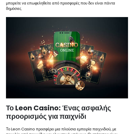
μπορείτε να επωφεληθείτε από προσφορές που δεν είναι πάντα
δημόσιες.
Το Leon Casino: Ένας ασφαλής
προορισμός για παιχνίδι
Το Leon Casino προσφέρει μια πλούσια εμπειρία παιχνιδιού, με