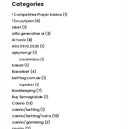
Categories
! Competitive Player Advice
(1)
! Без рубрики
(6)
1xbet
(1)
a16z generative ai
(3)
AI tools
(8)
Alts 09.10.2025
(1)
aplynori.gr
(1)
stoichimata
(1)
basari
(1)
Basaribet
(4)
betflag.com.de
(1)
Superbet
(1)
Bookkeeping
(7)
Buy Semaglutide
(1)
Casino
(13)
casino/betting
(1)
casino/betting/nutra
(15)
casino/gambling
(2)
crypto
(2)