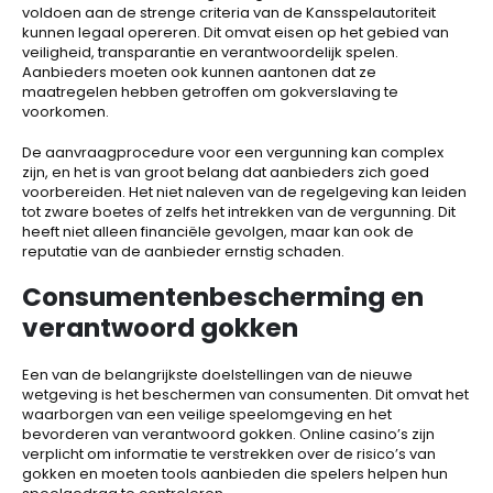
voldoen aan de strenge criteria van de Kansspelautoriteit
kunnen legaal opereren. Dit omvat eisen op het gebied van
veiligheid, transparantie en verantwoordelijk spelen.
Aanbieders moeten ook kunnen aantonen dat ze
maatregelen hebben getroffen om gokverslaving te
voorkomen.
De aanvraagprocedure voor een vergunning kan complex
zijn, en het is van groot belang dat aanbieders zich goed
voorbereiden. Het niet naleven van de regelgeving kan leiden
tot zware boetes of zelfs het intrekken van de vergunning. Dit
heeft niet alleen financiële gevolgen, maar kan ook de
reputatie van de aanbieder ernstig schaden.
Consumentenbescherming en
verantwoord gokken
Een van de belangrijkste doelstellingen van de nieuwe
wetgeving is het beschermen van consumenten. Dit omvat het
waarborgen van een veilige speelomgeving en het
bevorderen van verantwoord gokken. Online casino’s zijn
verplicht om informatie te verstrekken over de risico’s van
gokken en moeten tools aanbieden die spelers helpen hun