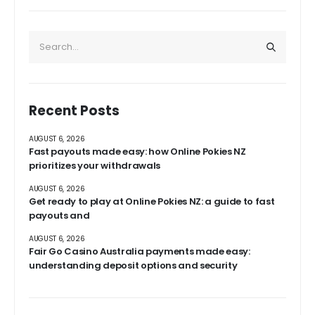
Recent Posts
AUGUST 6, 2026
Fast payouts made easy: how Online Pokies NZ
prioritizes your withdrawals
AUGUST 6, 2026
Get ready to play at Online Pokies NZ: a guide to fast
payouts and
AUGUST 6, 2026
Fair Go Casino Australia payments made easy:
understanding deposit options and security