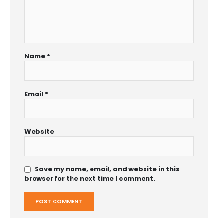
Name
*
Email
*
Website
Save my name, email, and website in this
browser for the next time I comment.