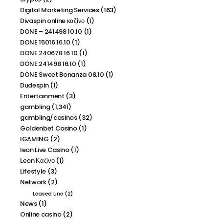
Digital Marketing Services
(163)
Divaspin online καζίνο
(1)
DONE – 241498 10.10
(1)
DONE 15016 16.10
(1)
DONE 240678 16.10
(1)
DONE 241498 16.10
(1)
DONE Sweet Bonanza 08.10
(1)
Dudespin
(1)
Entertainment
(3)
gambling
(1,341)
gambling/casinos
(32)
Goldenbet Casino
(1)
IGAMING
(2)
leon Live Casino
(1)
Leon Καζίνο
(1)
Lifestyle
(3)
Network
(2)
Leased Line
(2)
News
(1)
Online casino
(2)