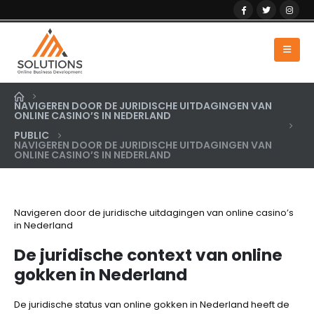
NAVIGEREN DOOR DE JURIDISCHE UITDAGINGEN VAN
ONLINE CASINO’S IN NEDERLAND
PUBLIC
NAVIGEREN DOOR DE JURIDISCHE UITDAGINGEN VAN
ONLINE CASINO’S IN NEDERLAND
Navigeren door de juridische uitdagingen van online casino’s
in Nederland
De juridische context van online
gokken in Nederland
De juridische status van online gokken in Nederland heeft de