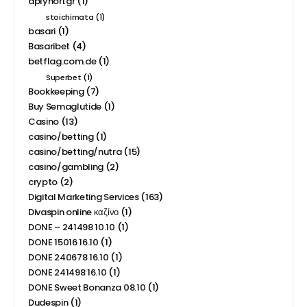
aplynori.gr
(1)
stoichimata
(1)
basari
(1)
Basaribet
(4)
betflag.com.de
(1)
Superbet
(1)
Bookkeeping
(7)
Buy Semaglutide
(1)
Casino
(13)
casino/betting
(1)
casino/betting/nutra
(15)
casino/gambling
(2)
crypto
(2)
Digital Marketing Services
(163)
Divaspin online καζίνο
(1)
DONE – 241498 10.10
(1)
DONE 15016 16.10
(1)
DONE 240678 16.10
(1)
DONE 241498 16.10
(1)
DONE Sweet Bonanza 08.10
(1)
Dudespin
(1)