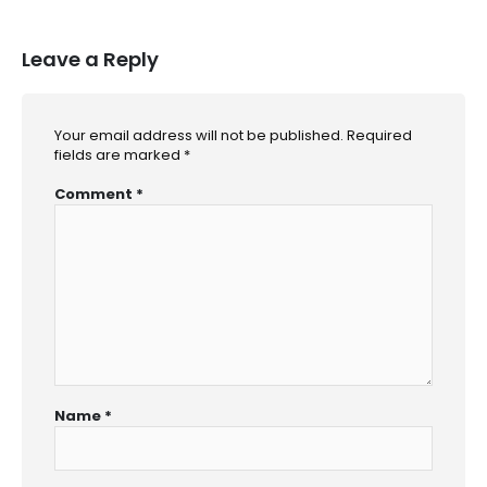
Leave a Reply
Your email address will not be published.
Required
fields are marked
*
Comment
*
Name
*