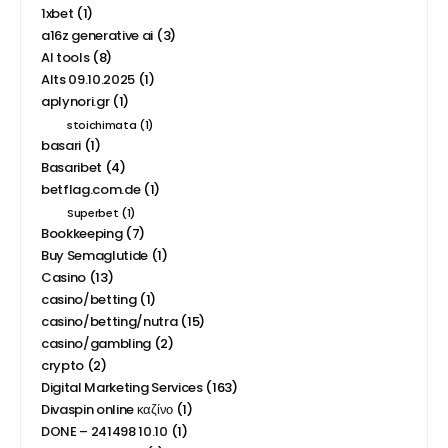
1xbet
(1)
a16z generative ai
(3)
AI tools
(8)
Alts 09.10.2025
(1)
aplynori.gr
(1)
stoichimata
(1)
basari
(1)
Basaribet
(4)
betflag.com.de
(1)
Superbet
(1)
Bookkeeping
(7)
Buy Semaglutide
(1)
Casino
(13)
casino/betting
(1)
casino/betting/nutra
(15)
casino/gambling
(2)
crypto
(2)
Digital Marketing Services
(163)
Divaspin online καζίνο
(1)
DONE – 241498 10.10
(1)