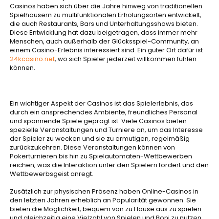
Casinos haben sich über die Jahre hinweg von traditionellen
Spielhäusern zu multifunktionalen Erholungsorten entwickelt,
die auch Restaurants, Bars und Unterhaltungsshows bieten.
Diese Entwicklung hat dazu beigetragen, dass immer mehr
Menschen, auch außerhalb der Glücksspiel-Community, an
einem Casino-Erlebnis interessiert sind. Ein guter Ort dafür ist
24kcasino.net
, wo sich Spieler jederzeit willkommen fühlen
können.
Ein wichtiger Aspekt der Casinos ist das Spielerlebnis, das
durch ein ansprechendes Ambiente, freundliches Personal
und spannende Spiele geprägt ist. Viele Casinos bieten
spezielle Veranstaltungen und Turniere an, um das Interesse
der Spieler zu wecken und sie zu ermutigen, regelmäßig
zurückzukehren. Diese Veranstaltungen können von
Pokerturnieren bis hin zu Spielautomaten-Wettbewerben
reichen, was die Interaktion unter den Spielern fördert und den
Wettbewerbsgeist anregt.
Zusätzlich zur physischen Präsenz haben Online-Casinos in
den letzten Jahren erheblich an Popularität gewonnen. Sie
bieten die Möglichkeit, bequem von zu Hause aus zu spielen
und gleichzeitig eine Vielzahl von Spielen und Boni zu nutzen.