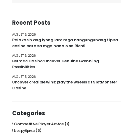
Recent Posts
AUGUST 6, 2026
Palakasin ang iyong laro mga nangungunang tip sa
casino para sa mga nanalo sa Rich9
AUGUST 6, 2026
Betmac Casino: Uncover Genuine Gambling
Possibilities
AUGUST 5, 2026
Uncover credible wins: play the wheels at SlotMonster
Casino
Categories
! Competitive Player Advice
(1)
! Без рубрики
(6)