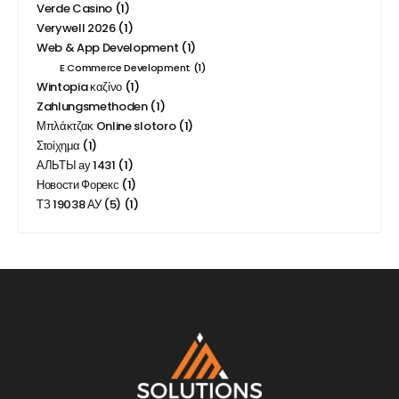
Verde Casino
(1)
Verywell 2026
(1)
Web & App Development
(1)
E Commerce Development
(1)
Wintopia καζίνο
(1)
Zahlungsmethoden
(1)
Μπλάκτζακ Online slotoro
(1)
Στοίχημα
(1)
АЛЬТЫ ау 1431
(1)
Новости Форекс
(1)
ТЗ 19038 АУ (5)
(1)