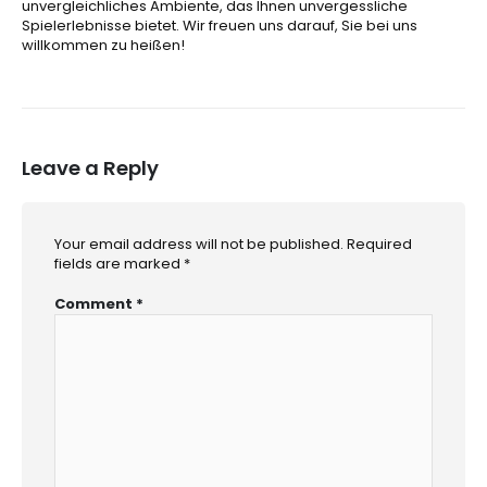
unvergleichliches Ambiente, das Ihnen unvergessliche
Spielerlebnisse bietet. Wir freuen uns darauf, Sie bei uns
willkommen zu heißen!
Leave a Reply
Your email address will not be published.
Required
fields are marked
*
Comment
*