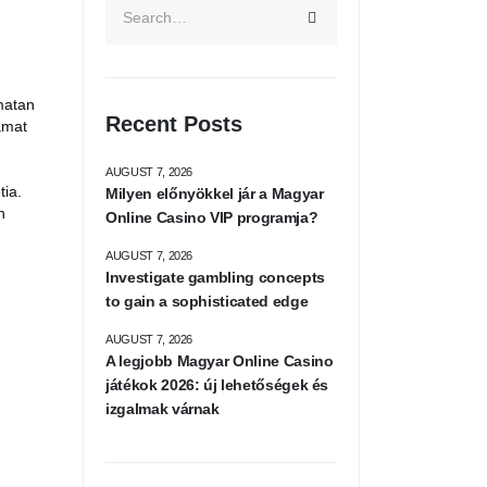
matan
Recent Posts
amat
AUGUST 7, 2026
ia.
Milyen előnyökkel jár a Magyar
h
Online Casino VIP programja?
AUGUST 7, 2026
Investigate gambling concepts
to gain a sophisticated edge
AUGUST 7, 2026
A legjobb Magyar Online Casino
játékok 2026: új lehetőségek és
izgalmak várnak