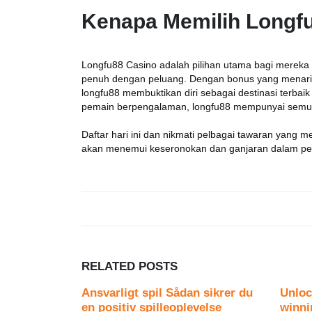
Kenapa Memilih Longf
Longfu88 Casino adalah pilihan utama bagi merek
penuh dengan peluang. Dengan bonus yang menari
longfu88 membuktikan diri sebagai destinasi terba
pemain berpengalaman, longfu88 mempunyai semua
Daftar hari ini dan nikmati pelbagai tawaran yang 
akan menemui keseronokan dan ganjaran dalam per
RELATED
POSTS
Ansvarligt spil Sådan sikrer du
Unloc
en positiv spilleoplevelse
winni