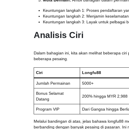
Mula Bermain:
Ambil bahagian dalam permain
Keuntungan langkah 1: Proses pendaftaran ya
Keuntungan langkah 2: Menjamin keselamatan 
Keuntungan langkah 3: Layak untuk pelbagai 
Analisis Ciri
Dalam bahagian ini, kita akan melihat beberapa ci
beberapa pesaing.
Ciri
Longfu88
Jumlah Permainan
5000+
Bonus Selamat
200% hingga MYR 2,988 
Datang
Program VIP
Dari Gangsa hingga Berli
Melalui bandingan di atas, jelas bahawa longfu88 
berbanding dengan banyak pesaing di pasaran. Ini m