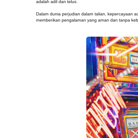
adalah adil dan telus.
Dalam dunia perjudian dalam talian, kepercayaan 
memberikan pengalaman yang aman dan tanpa ke