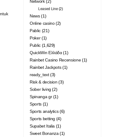
Network
(2)
Leased Line
(2)
ntuk
News
(1)
Online casino
(2)
Pablic
(21)
Poker
(1)
Public
(1,629)
QuickWin Ελλάδα
(1)
Rainbet Casino Recensione
(1)
Rainbet Jackpots
(1)
ready_text
(3)
Risk & decision
(3)
Sober living
(2)
Spinanga gr
(1)
Sports
(1)
Sports analytics
(6)
Sports betting
(4)
Supabet Italia
(1)
Sweet Bonanza
(1)