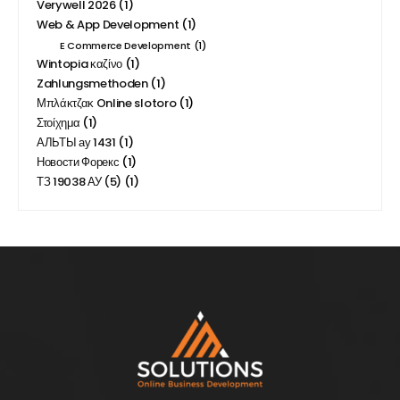
Verywell 2026
(1)
Web & App Development
(1)
E Commerce Development
(1)
Wintopia καζίνο
(1)
Zahlungsmethoden
(1)
Μπλάκτζακ Online slotoro
(1)
Στοίχημα
(1)
АЛЬТЫ ау 1431
(1)
Новости Форекс
(1)
ТЗ 19038 АУ (5)
(1)