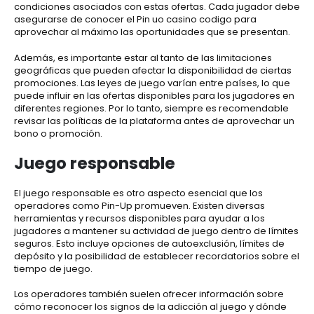
condiciones asociados con estas ofertas. Cada jugador debe
asegurarse de conocer el Pin uo casino codigo para
aprovechar al máximo las oportunidades que se presentan.
Además, es importante estar al tanto de las limitaciones
geográficas que pueden afectar la disponibilidad de ciertas
promociones. Las leyes de juego varían entre países, lo que
puede influir en las ofertas disponibles para los jugadores en
diferentes regiones. Por lo tanto, siempre es recomendable
revisar las políticas de la plataforma antes de aprovechar un
bono o promoción.
Juego responsable
El juego responsable es otro aspecto esencial que los
operadores como Pin-Up promueven. Existen diversas
herramientas y recursos disponibles para ayudar a los
jugadores a mantener su actividad de juego dentro de límites
seguros. Esto incluye opciones de autoexclusión, límites de
depósito y la posibilidad de establecer recordatorios sobre el
tiempo de juego.
Los operadores también suelen ofrecer información sobre
cómo reconocer los signos de la adicción al juego y dónde