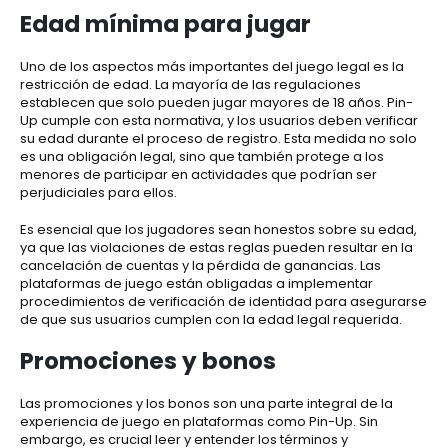
Edad mínima para jugar
Uno de los aspectos más importantes del juego legal es la
restricción de edad. La mayoría de las regulaciones
establecen que solo pueden jugar mayores de 18 años. Pin-
Up cumple con esta normativa, y los usuarios deben verificar
su edad durante el proceso de registro. Esta medida no solo
es una obligación legal, sino que también protege a los
menores de participar en actividades que podrían ser
perjudiciales para ellos.
Es esencial que los jugadores sean honestos sobre su edad,
ya que las violaciones de estas reglas pueden resultar en la
cancelación de cuentas y la pérdida de ganancias. Las
plataformas de juego están obligadas a implementar
procedimientos de verificación de identidad para asegurarse
de que sus usuarios cumplen con la edad legal requerida.
Promociones y bonos
Las promociones y los bonos son una parte integral de la
experiencia de juego en plataformas como Pin-Up. Sin
embargo, es crucial leer y entender los términos y