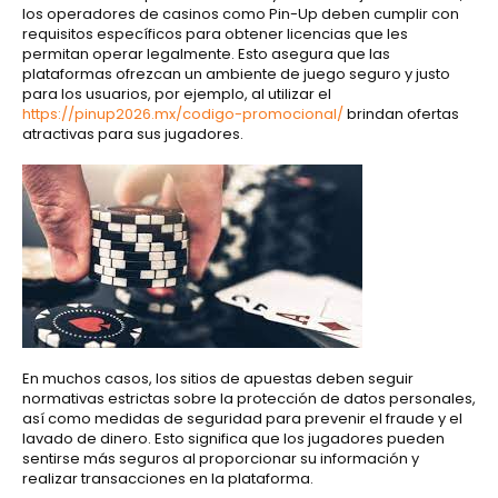
los operadores de casinos como Pin-Up deben cumplir con
requisitos específicos para obtener licencias que les
permitan operar legalmente. Esto asegura que las
plataformas ofrezcan un ambiente de juego seguro y justo
para los usuarios, por ejemplo, al utilizar el
https://pinup2026.mx/codigo-promocional/
brindan ofertas
atractivas para sus jugadores.
En muchos casos, los sitios de apuestas deben seguir
normativas estrictas sobre la protección de datos personales,
así como medidas de seguridad para prevenir el fraude y el
lavado de dinero. Esto significa que los jugadores pueden
sentirse más seguros al proporcionar su información y
realizar transacciones en la plataforma.