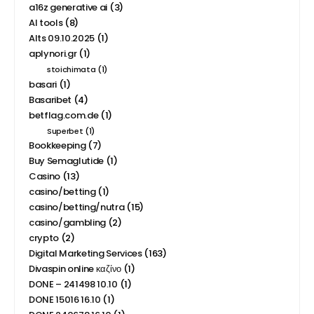
a16z generative ai
(3)
AI tools
(8)
Alts 09.10.2025
(1)
aplynori.gr
(1)
stoichimata
(1)
basari
(1)
Basaribet
(4)
betflag.com.de
(1)
Superbet
(1)
Bookkeeping
(7)
Buy Semaglutide
(1)
Casino
(13)
casino/betting
(1)
casino/betting/nutra
(15)
casino/gambling
(2)
crypto
(2)
Digital Marketing Services
(163)
Divaspin online καζίνο
(1)
DONE – 241498 10.10
(1)
DONE 15016 16.10
(1)