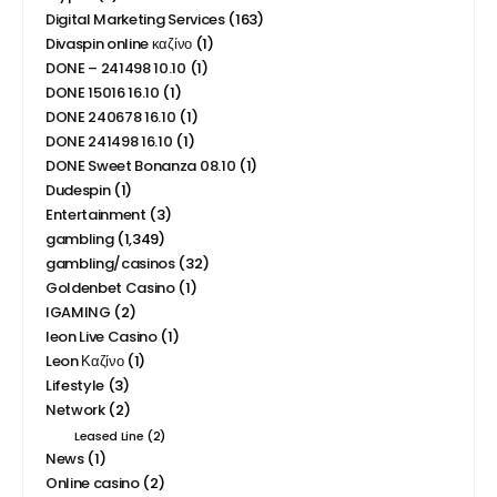
Digital Marketing Services
(163)
Divaspin online καζίνο
(1)
DONE – 241498 10.10
(1)
DONE 15016 16.10
(1)
DONE 240678 16.10
(1)
DONE 241498 16.10
(1)
DONE Sweet Bonanza 08.10
(1)
Dudespin
(1)
Entertainment
(3)
gambling
(1,349)
gambling/casinos
(32)
Goldenbet Casino
(1)
IGAMING
(2)
leon Live Casino
(1)
Leon Καζίνο
(1)
Lifestyle
(3)
Network
(2)
Leased Line
(2)
News
(1)
Online casino
(2)