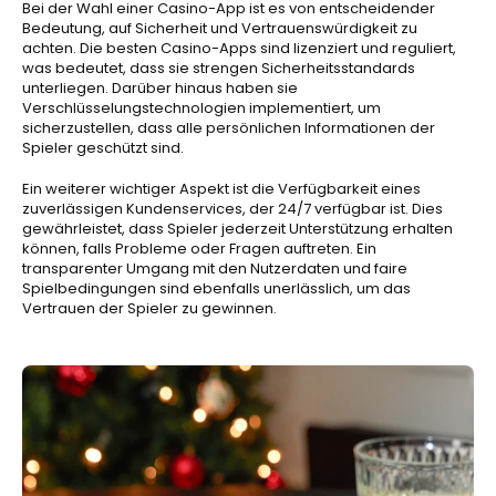
Bei der Wahl einer Casino-App ist es von entscheidender
Bedeutung, auf Sicherheit und Vertrauenswürdigkeit zu
achten. Die besten Casino-Apps sind lizenziert und reguliert,
was bedeutet, dass sie strengen Sicherheitsstandards
unterliegen. Darüber hinaus haben sie
Verschlüsselungstechnologien implementiert, um
sicherzustellen, dass alle persönlichen Informationen der
Spieler geschützt sind.
Ein weiterer wichtiger Aspekt ist die Verfügbarkeit eines
zuverlässigen Kundenservices, der 24/7 verfügbar ist. Dies
gewährleistet, dass Spieler jederzeit Unterstützung erhalten
können, falls Probleme oder Fragen auftreten. Ein
transparenter Umgang mit den Nutzerdaten und faire
Spielbedingungen sind ebenfalls unerlässlich, um das
Vertrauen der Spieler zu gewinnen.