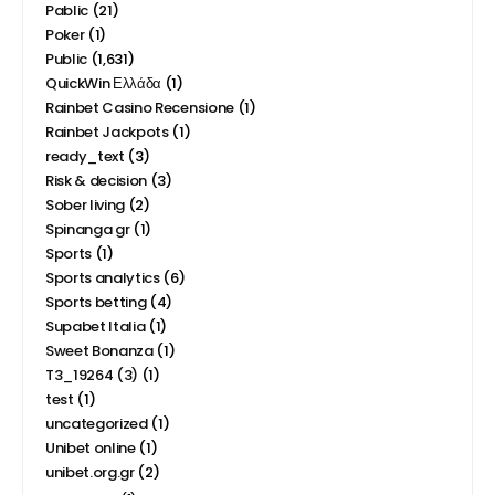
Pablic
(21)
Poker
(1)
Public
(1,631)
QuickWin Ελλάδα
(1)
Rainbet Casino Recensione
(1)
Rainbet Jackpots
(1)
ready_text
(3)
Risk & decision
(3)
Sober living
(2)
Spinanga gr
(1)
Sports
(1)
Sports analytics
(6)
Sports betting
(4)
Supabet Italia
(1)
Sweet Bonanza
(1)
T3_19264 (3)
(1)
test
(1)
uncategorized
(1)
Unibet online
(1)
unibet.org.gr
(2)