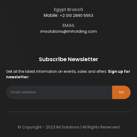
Egypt Branch
Mobile:
+2 010 2890 5553
EMAIL
imsolutions@imholding.com
Subscribe Newsletter
Get all the latest information on events, sales and offers.
Sign up for
newsletter:
© Copyright - 2023 IM Solutions | All Rights Reserved