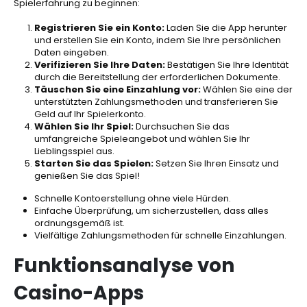
Spielerfahrung zu beginnen:
Registrieren Sie ein Konto:
Laden Sie die App herunter
und erstellen Sie ein Konto, indem Sie Ihre persönlichen
Daten eingeben.
Verifizieren Sie Ihre Daten:
Bestätigen Sie Ihre Identität
durch die Bereitstellung der erforderlichen Dokumente.
Täuschen Sie eine Einzahlung vor:
Wählen Sie eine der
unterstützten Zahlungsmethoden und transferieren Sie
Geld auf Ihr Spielerkonto.
Wählen Sie Ihr Spiel:
Durchsuchen Sie das
umfangreiche Spieleangebot und wählen Sie Ihr
Lieblingsspiel aus.
Starten Sie das Spielen:
Setzen Sie Ihren Einsatz und
genießen Sie das Spiel!
Schnelle Kontoerstellung ohne viele Hürden.
Einfache Überprüfung, um sicherzustellen, dass alles
ordnungsgemäß ist.
Vielfältige Zahlungsmethoden für schnelle Einzahlungen.
Funktionsanalyse von
Casino-Apps