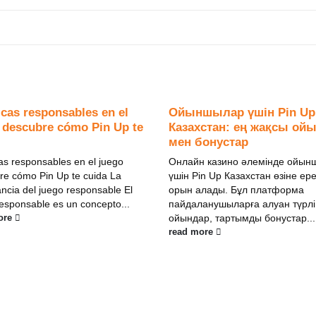
icas responsables en el
Ойыншылар үшін Pin Up
 descubre cómo Pin Up te
Казахстан: ең жақсы ой
мен бонустар
as responsables en el juego
Онлайн казино әлемінде ойын
re cómo Pin Up te cuida La
үшін Pin Up Казахстан өзіне ер
ncia del juego responsable El
орын алады. Бұл платформа
esponsable es un concepto...
пайдаланушыларға алуан түрлі
ойындар, тартымды бонустар...
ore
read more