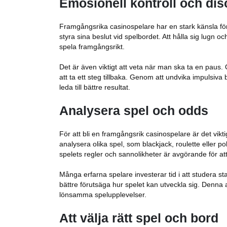
Emosionell kontroll och disc
Framgångsrika casinospelare har en stark känsla för sj
styra sina beslut vid spelbordet. Att hålla sig lugn o
spela framgångsrikt.
Det är även viktigt att veta när man ska ta en paus.
att ta ett steg tillbaka. Genom att undvika impulsiv
leda till bättre resultat.
Analysera spel och odds
För att bli en framgångsrik casinospelare är det vik
analysera olika spel, som blackjack, roulette eller po
spelets regler och sannolikheter är avgörande för a
Många erfarna spelare investerar tid i att studera st
bättre förutsäga hur spelet kan utveckla sig. Denna a
lönsamma spelupplevelser.
Att välja rätt spel och bord