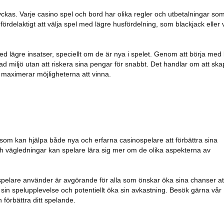
ckas. Varje casino spel och bord har olika regler och utbetalningar so
fördelaktigt att välja spel med lägre husfördelning, som blackjack eller 
 lägre insatser, speciellt om de är nya i spelet. Genom att börja med 
lad miljö utan att riskera sina pengar för snabbt. Det handlar om att sk
 maximerar möjligheterna att vinna.
som kan hjälpa både nya och erfarna casinospelare att förbättra sina
och vägledningar kan spelare lära sig mer om de olika aspekterna av
spelare använder är avgörande för alla som önskar öka sina chanser at
sin spelupplevelse och potentiellt öka sin avkastning. Besök gärna vår
 förbättra ditt spelande.