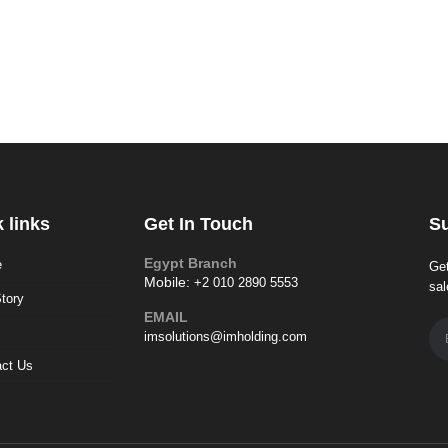
 links
Get In Touch
Su
Egypt Branch
e
Get
Mobile:
+2 010 2890 5553
sal
tory
EMAIL
imsolutions@imholding.com
act Us