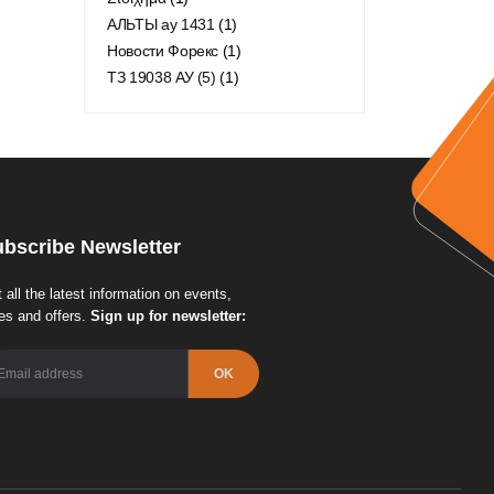
АЛЬТЫ ау 1431
(1)
Новости Форекс
(1)
ТЗ 19038 АУ (5)
(1)
bscribe Newsletter
 all the latest information on events,
es and offers.
Sign up for newsletter: