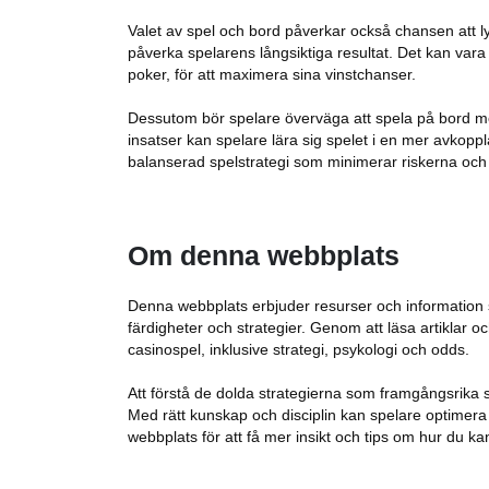
Valet av spel och bord påverkar också chansen att ly
påverka spelarens långsiktiga resultat. Det kan vara 
poker, för att maximera sina vinstchanser.
Dessutom bör spelare överväga att spela på bord med
insatser kan spelare lära sig spelet i en mer avkopp
balanserad spelstrategi som minimerar riskerna och
Om denna webbplats
Denna webbplats erbjuder resurser och information 
färdigheter och strategier. Genom att läsa artiklar 
casinospel, inklusive strategi, psykologi och odds.
Att förstå de dolda strategierna som framgångsrika 
Med rätt kunskap och disciplin kan spelare optimera 
webbplats för att få mer insikt och tips om hur du kan