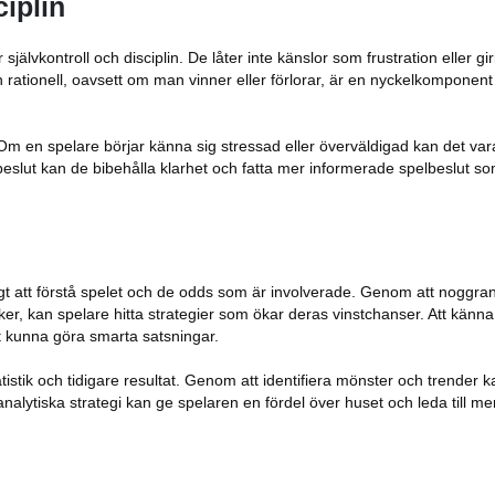
iplin
älvkontroll och disciplin. De låter inte känslor som frustration eller gir
ch rationell, oavsett om man vinner eller förlorar, är en nyckelkomponent 
 Om en spelare börjar känna sig stressad eller överväldigad kan det va
a beslut kan de bibehålla klarhet och fatta mer informerade spelbeslut s
tigt att förstå spelet och de odds som är involverade. Genom att noggran
ker, kan spelare hitta strategier som ökar deras vinstchanser. Att känna t
tt kunna göra smarta satsningar.
atistik och tidigare resultat. Genom att identifiera mönster och trender 
nalytiska strategi kan ge spelaren en fördel över huset och leda till me