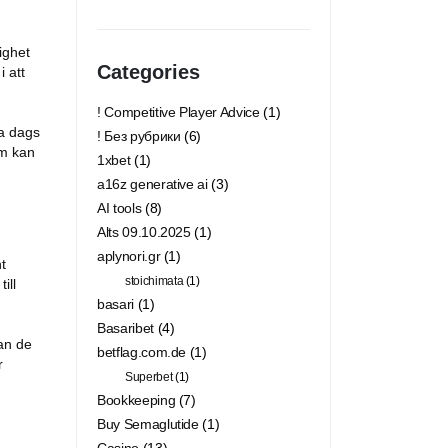
ighet
Categories
i att
! Competitive Player Advice
(1)
ra dags
! Без рубрики
(6)
om kan
1xbet
(1)
a16z generative ai
(3)
AI tools
(8)
Alts 09.10.2025
(1)
aplynori.gr
(1)
t
stoichimata
(1)
ill
basari
(1)
Basaribet
(4)
kan de
betflag.com.de
(1)
r
Superbet
(1)
Bookkeeping
(7)
Buy Semaglutide
(1)