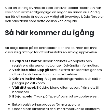
Med en ökning av mobila spel och live-dealer-alternativ har
casinon blivit mer tillgängliga än någonsin. Innan du slår dig
ner för att spela är det dock viktigt att överväga både fördelar
och nackdelar som detta casino kan erbjuda.
Så här kommer du igång
Att börja spela på ett onlinecasino är enkelt, men det finns
vissa steg att följa för att säkerställa en smidig upplevelse.
Skapa ett konto:
Besök casinots webbplats och
registrera dig genom att ange nödvändig information.
Verifiera dina uppgifter:
Bekräfta din identitet genom
att skicka dokumentation om det behövs.
Gör en insättning:
Välj en betalningsmetod och sätt in
pengar på ditt konto.
Välj ditt spel:
Bläddra bland alternativen, från slots till
bordsspel.
Börja spela:
Tryck på “spela” och njut av upplevelsen.
Enkel registreringsprocess för nya spelare
Omedelbar åtkomst till spel med mobilvänlig plattform