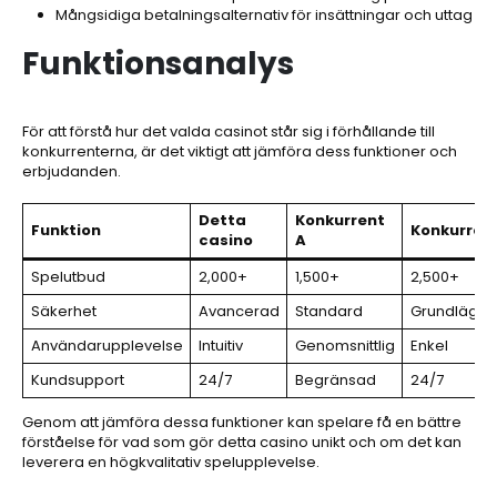
Mångsidiga betalningsalternativ för insättningar och uttag
Funktionsanalys
För att förstå hur det valda casinot står sig i förhållande till
konkurrenterna, är det viktigt att jämföra dess funktioner och
erbjudanden.
Detta
Konkurrent
Funktion
Konkurrent
casino
A
Spelutbud
2,000+
1,500+
2,500+
Säkerhet
Avancerad
Standard
Grundlägg
Användarupplevelse
Intuitiv
Genomsnittlig
Enkel
Kundsupport
24/7
Begränsad
24/7
Genom att jämföra dessa funktioner kan spelare få en bättre
förståelse för vad som gör detta casino unikt och om det kan
leverera en högkvalitativ spelupplevelse.