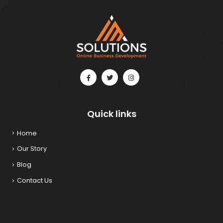
Quick links
Home
Our Story
Blog
Contact Us