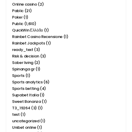
Online casino
(2)
Pablic
(21)
Poker
(1)
Public
(1,610)
QuickWin Ελλάδα
(1)
Rainbet Casino Recensione
(1)
Rainbet Jackpots
(1)
ready_text
(3)
Risk & decision
(3)
Sober living
(2)
Spinanga gr
(1)
Sports
(1)
Sports analytics
(6)
Sports betting
(4)
Supabet Italia
(1)
Sweet Bonanza
(1)
T3_19264 (3)
(1)
test
(1)
uncategorized
(1)
Unibet online
(1)