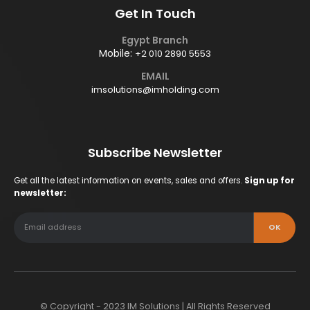
Get In Touch
Egypt Branch
Mobile:
+2 010 2890 5553
EMAIL
imsolutions@imholding.com
Subscribe Newsletter
Get all the latest information on events, sales and offers.
Sign up for
newsletter:
© Copyright - 2023 IM Solutions | All Rights Reserved