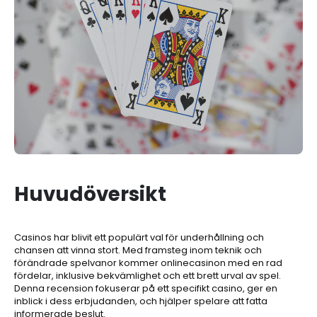
Huvudöversikt
Casinos har blivit ett populärt val för underhållning och
chansen att vinna stort. Med framsteg inom teknik och
förändrade spelvanor kommer onlinecasinon med en rad
fördelar, inklusive bekvämlighet och ett brett urval av spel.
Denna recension fokuserar på ett specifikt casino, ger en
inblick i dess erbjudanden, och hjälper spelare att fatta
informerade beslut.