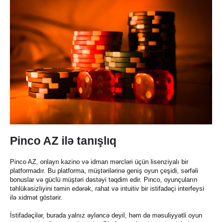
Pinco AZ ilə tanışlıq
Pinco AZ, onlayn kazino və idman mərcləri üçün lisenziyalı bir
platformadır. Bu platforma, müştərilərinə geniş oyun çeşidi, sərfəli
bonuslar və güclü müştəri dəstəyi təqdim edir. Pinco, oyunçuların
təhlükəsizliyini təmin edərək, rahat və intuitiv bir istifadəçi interfeysi
ilə xidmət göstərir.
İstifadəçilər, burada yalnız əyləncə deyil, həm də məsuliyyətli oyun