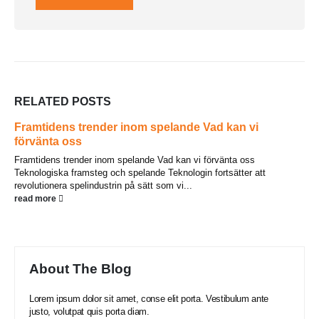
RELATED
POSTS
Framtidens trender inom spelande Vad kan vi
förvänta oss
Framtidens trender inom spelande Vad kan vi förvänta oss
Teknologiska framsteg och spelande Teknologin fortsätter att
revolutionera spelindustrin på sätt som vi...
read more
About The Blog
Lorem ipsum dolor sit amet, conse elit porta. Vestibulum ante
justo, volutpat quis porta diam.