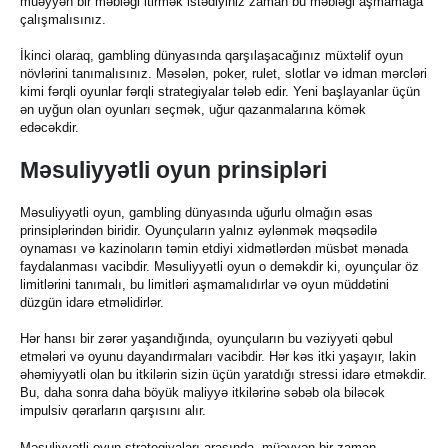
müəyyən bir məbləği itirmək istədiyiniz zaman bu məbləği aşmamağa
çalışmalısınız.
İkinci olaraq, gambling dünyasında qarşılaşacağınız müxtəlif oyun
növlərini tanımalısınız. Məsələn, poker, rulet, slotlar və idman mərcləri
kimi fərqli oyunlar fərqli strategiyalar tələb edir. Yeni başlayanlar üçün
ən uyğun olan oyunları seçmək, uğur qazanmalarına kömək
edəcəkdir.
Məsuliyyətli oyun prinsipləri
Məsuliyyətli oyun, gambling dünyasında uğurlu olmağın əsas
prinsiplərindən biridir. Oyunçuların yalnız əylənmək məqsədilə
oynaması və kazinoların təmin etdiyi xidmətlərdən müsbət mənada
faydalanması vacibdir. Məsuliyyətli oyun o deməkdir ki, oyunçular öz
limitlərini tanımalı, bu limitləri aşmamalıdırlar və oyun müddətini
düzgün idarə etməlidirlər.
Hər hansı bir zərər yaşandığında, oyunçuların bu vəziyyəti qəbul
etmələri və oyunu dayandırmaları vacibdir. Hər kəs itki yaşayır, lakin
əhəmiyyətli olan bu itkilərin sizin üçün yaratdığı stressi idarə etməkdir.
Bu, daha sonra daha böyük maliyyə itkilərinə səbəb ola biləcək
impulsiv qərarların qarşısını alır.
Məsuliyyətli oyun strategiyaları arasında, müəyyən bir zaman