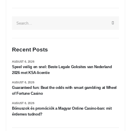
Recent Posts
AUGUST 6, 2026
Speel veilig en snel: Beste Legale Goksites van Nederland
2026 met KSA-licentie
AUGUST 6, 2026
Guaranteed fun: Beat the odds with smart gambling at Wheel
of Fortune Casino
AUGUST 6, 2026
Bónuszok és promóciók a Magyar Online Casino-ban: mit
érdemes tudnod?