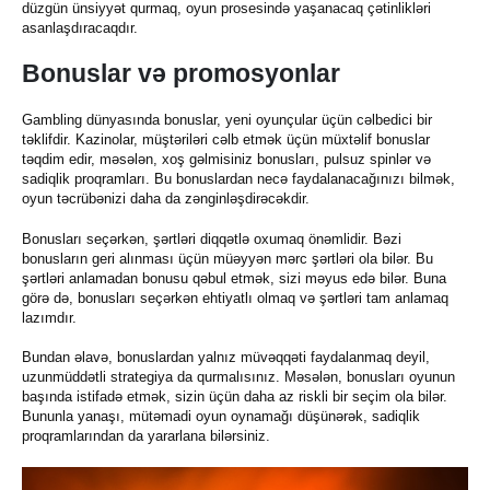
düzgün ünsiyyət qurmaq, oyun prosesində yaşanacaq çətinlikləri
asanlaşdıracaqdır.
Bonuslar və promosyonlar
Gambling dünyasında bonuslar, yeni oyunçular üçün cəlbedici bir
təklifdir. Kazinolar, müştəriləri cəlb etmək üçün müxtəlif bonuslar
təqdim edir, məsələn, xoş gəlmisiniz bonusları, pulsuz spinlər və
sadiqlik proqramları. Bu bonuslardan necə faydalanacağınızı bilmək,
oyun təcrübənizi daha da zənginləşdirəcəkdir.
Bonusları seçərkən, şərtləri diqqətlə oxumaq önəmlidir. Bəzi
bonusların geri alınması üçün müəyyən mərc şərtləri ola bilər. Bu
şərtləri anlamadan bonusu qəbul etmək, sizi məyus edə bilər. Buna
görə də, bonusları seçərkən ehtiyatlı olmaq və şərtləri tam anlamaq
lazımdır.
Bundan əlavə, bonuslardan yalnız müvəqqəti faydalanmaq deyil,
uzunmüddətli strategiya da qurmalısınız. Məsələn, bonusları oyunun
başında istifadə etmək, sizin üçün daha az riskli bir seçim ola bilər.
Bununla yanaşı, mütəmadi oyun oynamağı düşünərək, sadiqlik
proqramlarından da yararlana bilərsiniz.