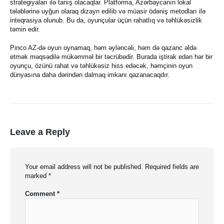
strategiyaları ilə tanış olacaqlar. Platforma, Azərbaycanın lokal
tələblərinə uyğun olaraq dizayn edilib və müasir ödəniş metodları ilə
inteqrasiya olunub. Bu da, oyunçular üçün rahatlıq və təhlükəsizlik
təmin edir.
Pinco AZ-də oyun oynamaq, həm əyləncəli, həm də qazanc əldə
etmək məqsədilə mükəmməl bir təcrübədir. Burada iştirak edən hər bir
oyunçu, özünü rahat və təhlükəsiz hiss edəcək, həmçinin oyun
dünyasına daha dərindən dalmaq imkanı qazanacaqdır.
Leave a Reply
Your email address will not be published.
Required fields are
marked
*
Comment
*