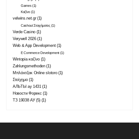
Games
(1)
Καζίνο
(1)
velwins.net.gr
(1)
Cashout Στοιχήματος
(1)
Verde Casino
(1)
Verywell 2026
(1)
Web & App Development
(1)
E Commerce Development
(1)
Wintopia καζίνο
(1)
Zahlungsmethoden
(1)
Μπλάκτζακ Online slotoro
(1)
Στοίχημα
(1)
АЛЬТЫ ау 1431
(1)
Новости Форекс
(1)
ТЗ 19038 АУ (5)
(1)