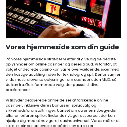
Vores hjemmeside som din guide
På vores hjemmeside stræber vi efter at give dig de bedste
oplysninger om online casinoer og deres tilbud. Vi forstår, at
valget af det rette casino kan være overvældende, især med
den hastige udvikling inden for teknologi og spil. Derfor samler
vi de mest relevante oplysninger om casinoer uden MitID, så
du kan træffe informerede valg, der passer til dine
præferencer.
Vi tilbyder detaljerede anmeldelser af forskellige online
casinoer, inklusive deres bonusser, spiludvalg og
sikkerhedsforanstaltninger. Uanset om du er en nybegynder
eller en erfaren spiller, finder du nyttige ressourcer, der kan
hjælpe dig med at navigere i casinouniverset. Vores mål er at
sikre, at din spiloplevelse er både sjov og sikker.