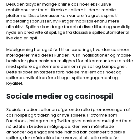
Desuden tilbyder mange online casinoer eksklusive
mobilbonusser for at tiltrække spillere til deres mobile
platforme. Disse bonusser kan variere fra gratis spins til
indbetalingsbonusser, hvilket gør mobilspil endnu mere
attraktivt. Spillere kan drage fordel af disse tilbud og samtidig
nyde en bred vifte af spil, lige fra klassiske spilleautomater til
live dealer-spil.
Mobilgaming har også ført til en ændring i, hvordan casinoer
interagerer med deres kunder. Push-notifikationer og mobile
beskeder giver casinoer mulighed for at kommunikere direkte
med spillere og informere dem om nye spil og kampagner.
Dette skaber en tættere forbindelse mellem casinoet og
spilleren, hvilket kan føre til øget spillerengagement og
loyalitet.
Sociale medier og casinospil
Sociale medier spiller en afgørende rolle i promoveringen af
casinospil og tiltrækning af nye spillere. Platforme som
Facebook, Instagram og Twitter giver casinoer mulighed for at
nå ud til en bredere målgruppe. Gennem målrettede
annoncer og engagerende indhold kan casinoer tiltrække
spillere, der måske ikke har overvejet at spille online før.