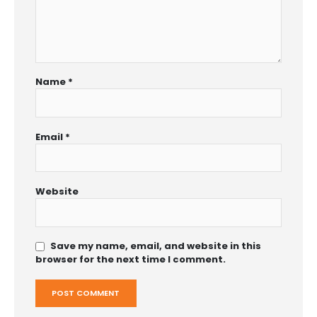
Name
*
Email
*
Website
Save my name, email, and website in this
browser for the next time I comment.