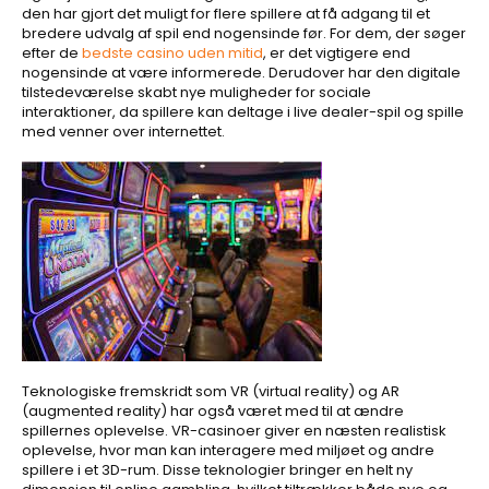
den har gjort det muligt for flere spillere at få adgang til et
bredere udvalg af spil end nogensinde før. For dem, der søger
efter de
bedste casino uden mitid
, er det vigtigere end
nogensinde at være informerede. Derudover har den digitale
tilstedeværelse skabt nye muligheder for sociale
interaktioner, da spillere kan deltage i live dealer-spil og spille
med venner over internettet.
Teknologiske fremskridt som VR (virtual reality) og AR
(augmented reality) har også været med til at ændre
spillernes oplevelse. VR-casinoer giver en næsten realistisk
oplevelse, hvor man kan interagere med miljøet og andre
spillere i et 3D-rum. Disse teknologier bringer en helt ny