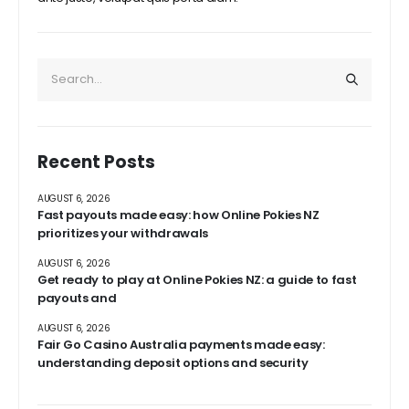
Recent Posts
AUGUST 6, 2026
Fast payouts made easy: how Online Pokies NZ
prioritizes your withdrawals
AUGUST 6, 2026
Get ready to play at Online Pokies NZ: a guide to fast
payouts and
AUGUST 6, 2026
Fair Go Casino Australia payments made easy:
understanding deposit options and security