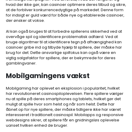
hvad der ikke gør, kan casinoer optimere deres tilbud og sikre,
at de forbliver konkurrencedygtige på markedet. Denne form
for indsigt er guld værd for både nye og etablerede casinoer,
der ønsker at vokse.
AI kan også bruges til at forbedre spillerens sikkerhed ved at
overvåge spil og identificere problematisk adfærd. Ved at
bruge algoritmer til at identificere tegn på afhængighed kan
casinoer gribe ind og tilbyde hjælp til spillere, der måske har
brug for det. Dette ansvarlige spilfokus kan også være en
vigtig salgsfaktor for spillere, der er bekymrede for deres
gamblingvaner.
Mobilgamingens vækst
Mobilgaming har oplevet en eksplosion i popularitet, hvilket
har revolutioneret casinospiloplevelsen. Flere spillere vælger
nu at spille på deres smartphones og tablets, hvilket gør det
muligt at spille hvor som helst og når som helst. Dette har
åbnet op for nye spillere, der måske tidligere ikke har været
interesseret i traditionelt casinospil. Mobilapps og responsive
webdesigns sikrer, at spillere får en gnidningsløs oplevelse
uanset hvilken enhed de bruger.