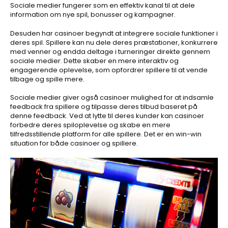
Sociale medier fungerer som en effektiv kanal til at dele
information om nye spil, bonusser og kampagner.
Desuden har casinoer begyndt at integrere sociale funktioner i
deres spil. Spillere kan nu dele deres præstationer, konkurrere
med venner og endda deltage i turneringer direkte gennem
sociale medier. Dette skaber en mere interaktiv og
engagerende oplevelse, som opfordrer spillere til at vende
tilbage og spille mere.
Sociale medier giver også casinoer mulighed for at indsamle
feedback fra spillere og tilpasse deres tilbud baseret på
denne feedback. Ved at lytte til deres kunder kan casinoer
forbedre deres spiloplevelse og skabe en mere
tilfredsstillende platform for alle spillere. Det er en win-win
situation for både casinoer og spillere.