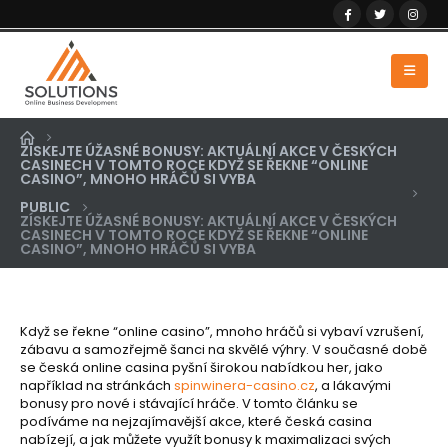
ZÍSKEJTE ÚŽASNÉ BONUSY: AKTUÁLNÍ AKCE V ČESKÝCH
CASINECH V TOMTO ROCE KDYŽ SE ŘEKNE “ONLINE
CASINO”, MNOHO HRÁČŮ SI VYBA
PUBLIC
ZÍSKEJTE ÚŽASNÉ BONUSY: AKTUÁLNÍ AKCE V ČESKÝCH
CASINECH V TOMTO ROCE KDYŽ SE ŘEKNE “ONLINE
CASINO”, MNOHO HRÁČŮ SI VYBA
Když se řekne “online casino”, mnoho hráčů si vybaví vzrušení,
zábavu a samozřejmě šanci na skvělé výhry. V současné době
se česká online casina pyšní širokou nabídkou her, jako
například na stránkách
spinwinera-casino.cz
, a lákavými
bonusy pro nové i stávající hráče. V tomto článku se
podíváme na nejzajímavější akce, které česká casina
nabízejí, a jak můžete využít bonusy k maximalizaci svých