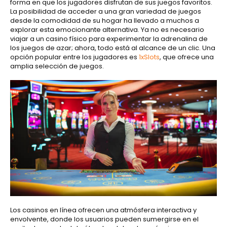
forma en que los jugadores disfrutan de sus juegos favoritos.
La posibilidad de acceder a una gran variedad de juegos
desde la comodidad de su hogar ha llevado a muchos a
explorar esta emocionante alternativa. Ya no es necesario
viajar a un casino físico para experimentar la adrenalina de
los juegos de azar; ahora, todo está al alcance de un clic. Una
opción popular entre los jugadores es
1xSlots
, que ofrece una
amplia selección de juegos.
Los casinos en línea ofrecen una atmósfera interactiva y
envolvente, donde los usuarios pueden sumergirse en el