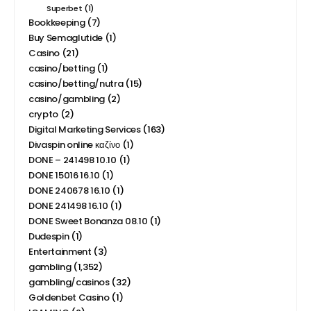
Superbet
(1)
Bookkeeping
(7)
Buy Semaglutide
(1)
Casino
(21)
casino/betting
(1)
casino/betting/nutra
(15)
casino/gambling
(2)
crypto
(2)
Digital Marketing Services
(163)
Divaspin online καζίνο
(1)
DONE – 241498 10.10
(1)
DONE 15016 16.10
(1)
DONE 240678 16.10
(1)
DONE 241498 16.10
(1)
DONE Sweet Bonanza 08.10
(1)
Dudespin
(1)
Entertainment
(3)
gambling
(1,352)
gambling/casinos
(32)
Goldenbet Casino
(1)