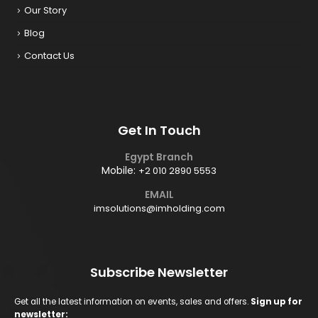
Our Story
Blog
Contact Us
Get In Touch
Egypt Branch
Mobile:
+2 010 2890 5553
EMAIL
imsolutions@imholding.com
Subscribe Newsletter
Get all the latest information on events, sales and offers.
Sign up for
newsletter: