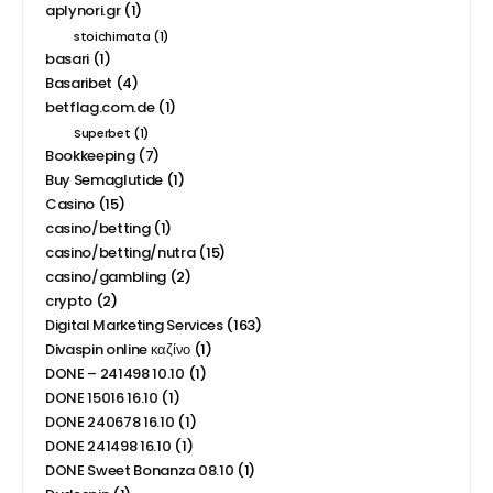
aplynori.gr
(1)
stoichimata
(1)
basari
(1)
Basaribet
(4)
betflag.com.de
(1)
Superbet
(1)
Bookkeeping
(7)
Buy Semaglutide
(1)
Casino
(15)
casino/betting
(1)
casino/betting/nutra
(15)
casino/gambling
(2)
crypto
(2)
Digital Marketing Services
(163)
Divaspin online καζίνο
(1)
DONE – 241498 10.10
(1)
DONE 15016 16.10
(1)
DONE 240678 16.10
(1)
DONE 241498 16.10
(1)
DONE Sweet Bonanza 08.10
(1)