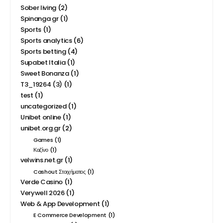
Sober living
(2)
Spinanga gr
(1)
Sports
(1)
Sports analytics
(6)
Sports betting
(4)
Supabet Italia
(1)
Sweet Bonanza
(1)
T3_19264 (3)
(1)
test
(1)
uncategorized
(1)
Unibet online
(1)
unibet.org.gr
(2)
Games
(1)
Καζίνο
(1)
velwins.net.gr
(1)
Cashout Στοιχήματος
(1)
Verde Casino
(1)
Verywell 2026
(1)
Web & App Development
(1)
E Commerce Development
(1)