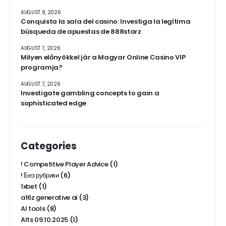
AUGUST 8, 2026
Conquista la sala del casino: Investiga la legítima
búsqueda de apuestas de 888starz
AUGUST 7, 2026
Milyen előnyökkel jár a Magyar Online Casino VIP
programja?
AUGUST 7, 2026
Investigate gambling concepts to gain a
sophisticated edge
Categories
! Competitive Player Advice
(1)
! Без рубрики
(6)
1xbet
(1)
a16z generative ai
(3)
AI tools
(8)
Alts 09.10.2025
(1)