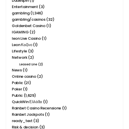
Dudespin
(1)
Entertainment
(3)
gambling
(1,346)
gambling/casinos
(32)
Goldenbet Casino
(1)
IGAMING
(2)
leon Live Casino
(1)
Leon Καζίνο
(1)
Lifestyle
(3)
Network
(2)
Leased Line
(2)
News
(1)
Online casino
(2)
Pablic
(21)
Poker
(1)
Public
(1,629)
QuickWin Ελλάδα
(1)
Rainbet Casino Recensione
(1)
Rainbet Jackpots
(1)
ready_text
(3)
Risk & decision
(3)