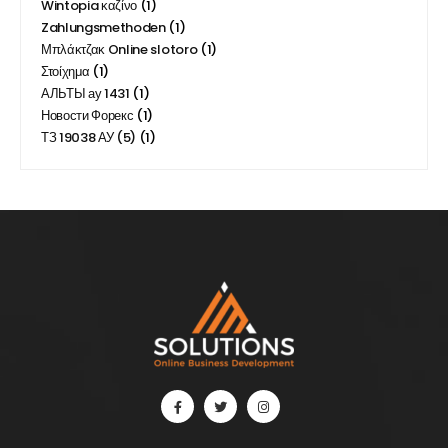
Wintopia καζίνο
(1)
Zahlungsmethoden
(1)
Μπλάκτζακ Online slotoro
(1)
Στοίχημα
(1)
АЛЬТЫ ау 1431
(1)
Новости Форекс
(1)
ТЗ 19038 АУ (5)
(1)