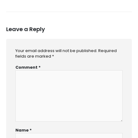
Leave a Reply
Your email address will not be published.
Required
fields are marked
*
Comment
*
Name
*