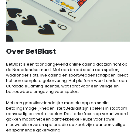
Over BetBlast
BetBlast is een toonaangevend online casino dat zich richt op
de Nederlandse markt. Met een breed scala aan spellen,
waaronder slots, live casino en sportweddenschappen, biedt
het een complete gokervaring. Het platform werkt onder een
Curacao eGaming-licentie, wat zorgt voor een veilige en
betrouwbare omgeving voor spelers.
Met een gebruiksvriendelijke mobiele app en snelle
betalingsmogelijkheden, stelt BetBlast zijn spelers in staat om
eenvoudig en snel te spelen. De sterke focus op verantwoord
gokken maakt het een aantrekkelijke keuze voor zowel
nieuwe als ervaren spelers, die op zoek zijn naar een veilige
en spannende gokervaring.