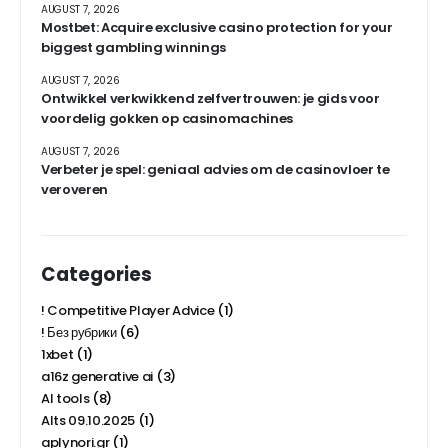
AUGUST 7, 2026
Mostbet: Acquire exclusive casino protection for your
biggest gambling winnings
AUGUST 7, 2026
Ontwikkel verkwikkend zelfvertrouwen: je gids voor
voordelig gokken op casinomachines
AUGUST 7, 2026
Verbeter je spel: geniaal advies om de casinovloer te
veroveren
Categories
! Competitive Player Advice
(1)
! Без рубрики
(6)
1xbet
(1)
a16z generative ai
(3)
AI tools
(8)
Alts 09.10.2025
(1)
aplynori.gr
(1)