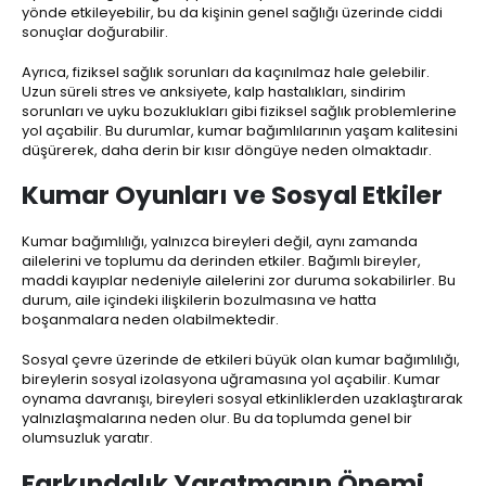
yönde etkileyebilir, bu da kişinin genel sağlığı üzerinde ciddi
sonuçlar doğurabilir.
Ayrıca, fiziksel sağlık sorunları da kaçınılmaz hale gelebilir.
Uzun süreli stres ve anksiyete, kalp hastalıkları, sindirim
sorunları ve uyku bozuklukları gibi fiziksel sağlık problemlerine
yol açabilir. Bu durumlar, kumar bağımlılarının yaşam kalitesini
düşürerek, daha derin bir kısır döngüye neden olmaktadır.
Kumar Oyunları ve Sosyal Etkiler
Kumar bağımlılığı, yalnızca bireyleri değil, aynı zamanda
ailelerini ve toplumu da derinden etkiler. Bağımlı bireyler,
maddi kayıplar nedeniyle ailelerini zor duruma sokabilirler. Bu
durum, aile içindeki ilişkilerin bozulmasına ve hatta
boşanmalara neden olabilmektedir.
Sosyal çevre üzerinde de etkileri büyük olan kumar bağımlılığı,
bireylerin sosyal izolasyona uğramasına yol açabilir. Kumar
oynama davranışı, bireyleri sosyal etkinliklerden uzaklaştırarak
yalnızlaşmalarına neden olur. Bu da toplumda genel bir
olumsuzluk yaratır.
Farkındalık Yaratmanın Önemi