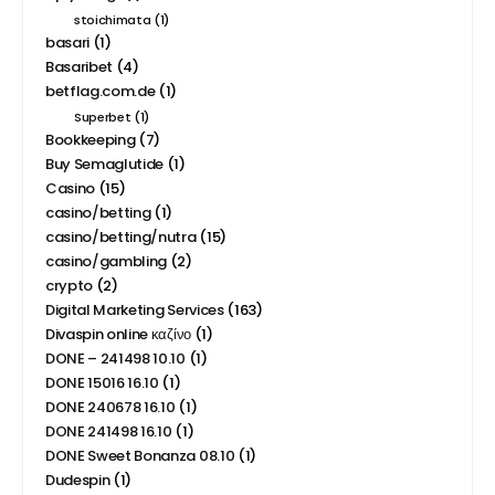
stoichimata
(1)
basari
(1)
Basaribet
(4)
betflag.com.de
(1)
Superbet
(1)
Bookkeeping
(7)
Buy Semaglutide
(1)
Casino
(15)
casino/betting
(1)
casino/betting/nutra
(15)
casino/gambling
(2)
crypto
(2)
Digital Marketing Services
(163)
Divaspin online καζίνο
(1)
DONE – 241498 10.10
(1)
DONE 15016 16.10
(1)
DONE 240678 16.10
(1)
DONE 241498 16.10
(1)
DONE Sweet Bonanza 08.10
(1)
Dudespin
(1)