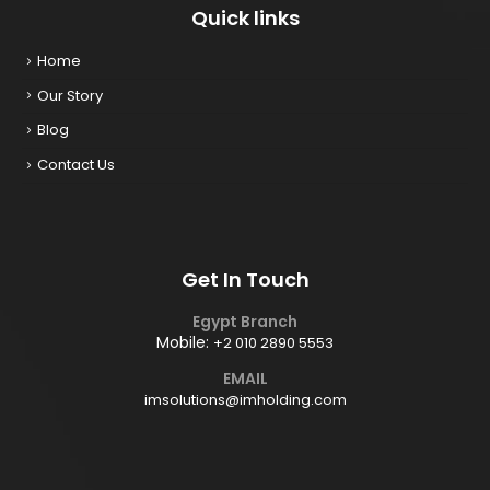
Quick links
Home
Our Story
Blog
Contact Us
Get In Touch
Egypt Branch
Mobile:
+2 010 2890 5553
EMAIL
imsolutions@imholding.com