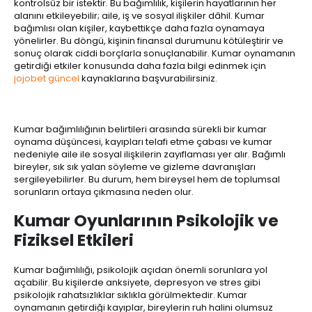
kontrolsüz bir istektir. Bu bağımlılık, kişilerin hayatlarının her
alanını etkileyebilir; aile, iş ve sosyal ilişkiler dâhil. Kumar
bağımlısı olan kişiler, kaybettikçe daha fazla oynamaya
yönelirler. Bu döngü, kişinin finansal durumunu kötüleştirir ve
sonuç olarak ciddi borçlarla sonuçlanabilir. Kumar oynamanın
getirdiği etkiler konusunda daha fazla bilgi edinmek için
jojobet güncel
kaynaklarına başvurabilirsiniz.
Kumar bağımlılığının belirtileri arasında sürekli bir kumar
oynama düşüncesi, kayıpları telafi etme çabası ve kumar
nedeniyle aile ile sosyal ilişkilerin zayıflaması yer alır. Bağımlı
bireyler, sık sık yalan söyleme ve gizleme davranışları
sergileyebilirler. Bu durum, hem bireysel hem de toplumsal
sorunların ortaya çıkmasına neden olur.
Kumar Oyunlarının Psikolojik ve
Fiziksel Etkileri
Kumar bağımlılığı, psikolojik açıdan önemli sorunlara yol
açabilir. Bu kişilerde anksiyete, depresyon ve stres gibi
psikolojik rahatsızlıklar sıklıkla görülmektedir. Kumar
oynamanın getirdiği kayıplar, bireylerin ruh halini olumsuz