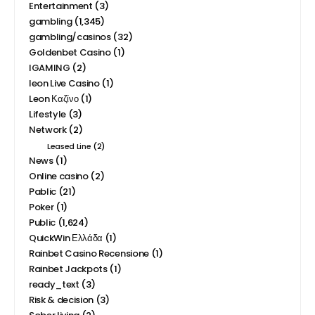
Entertainment
(3)
gambling
(1,345)
gambling/casinos
(32)
Goldenbet Casino
(1)
IGAMING
(2)
leon Live Casino
(1)
Leon Καζίνο
(1)
Lifestyle
(3)
Network
(2)
Leased Line
(2)
News
(1)
Online casino
(2)
Pablic
(21)
Poker
(1)
Public
(1,624)
QuickWin Ελλάδα
(1)
Rainbet Casino Recensione
(1)
Rainbet Jackpots
(1)
ready_text
(3)
Risk & decision
(3)