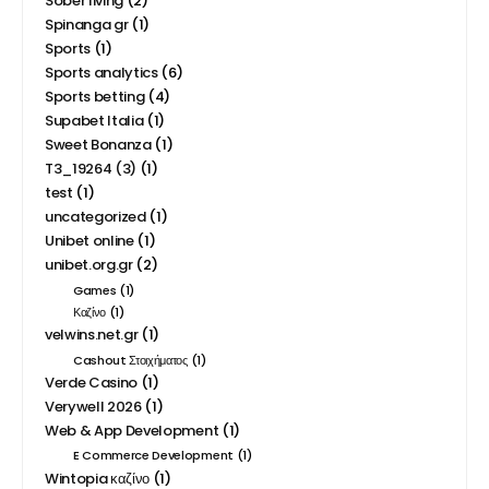
Sober living
(2)
Spinanga gr
(1)
Sports
(1)
Sports analytics
(6)
Sports betting
(4)
Supabet Italia
(1)
Sweet Bonanza
(1)
T3_19264 (3)
(1)
test
(1)
uncategorized
(1)
Unibet online
(1)
unibet.org.gr
(2)
Games
(1)
Καζίνο
(1)
velwins.net.gr
(1)
Cashout Στοιχήματος
(1)
Verde Casino
(1)
Verywell 2026
(1)
Web & App Development
(1)
E Commerce Development
(1)
Wintopia καζίνο
(1)