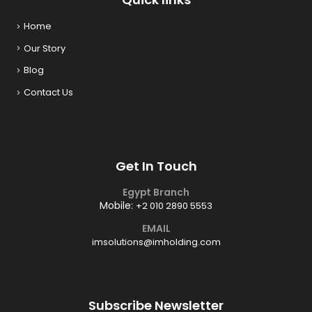
Home
Our Story
Blog
Contact Us
Get In Touch
Egypt Branch
Mobile:
+2 010 2890 5553
EMAIL
imsolutions@imholding.com
Subscribe Newsletter