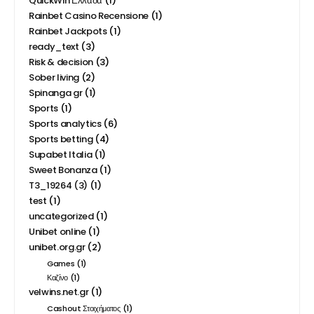
QuickWin Ελλάδα
(1)
Rainbet Casino Recensione
(1)
Rainbet Jackpots
(1)
ready_text
(3)
Risk & decision
(3)
Sober living
(2)
Spinanga gr
(1)
Sports
(1)
Sports analytics
(6)
Sports betting
(4)
Supabet Italia
(1)
Sweet Bonanza
(1)
T3_19264 (3)
(1)
test
(1)
uncategorized
(1)
Unibet online
(1)
unibet.org.gr
(2)
Games
(1)
Καζίνο
(1)
velwins.net.gr
(1)
Cashout Στοιχήματος
(1)