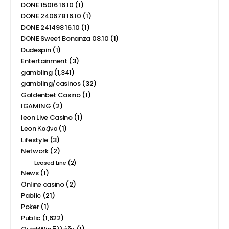
DONE 15016 16.10
(1)
DONE 240678 16.10
(1)
DONE 241498 16.10
(1)
DONE Sweet Bonanza 08.10
(1)
Dudespin
(1)
Entertainment
(3)
gambling
(1,341)
gambling/casinos
(32)
Goldenbet Casino
(1)
IGAMING
(2)
leon Live Casino
(1)
Leon Καζίνο
(1)
Lifestyle
(3)
Network
(2)
Leased Line
(2)
News
(1)
Online casino
(2)
Pablic
(21)
Poker
(1)
Public
(1,622)