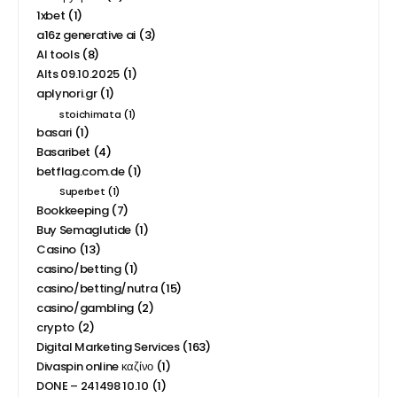
1xbet
(1)
a16z generative ai
(3)
AI tools
(8)
Alts 09.10.2025
(1)
aplynori.gr
(1)
stoichimata
(1)
basari
(1)
Basaribet
(4)
betflag.com.de
(1)
Superbet
(1)
Bookkeeping
(7)
Buy Semaglutide
(1)
Casino
(13)
casino/betting
(1)
casino/betting/nutra
(15)
casino/gambling
(2)
crypto
(2)
Digital Marketing Services
(163)
Divaspin online καζίνο
(1)
DONE – 241498 10.10
(1)