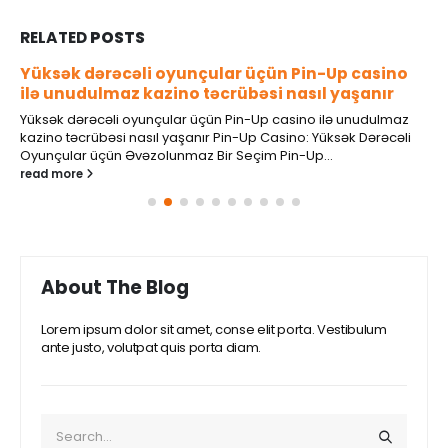
RELATED
POSTS
Yüksək dərəcəli oyunçular üçün Pin-Up casino
ilə unudulmaz kazino təcrübəsi nasıl yaşanır
Yüksək dərəcəli oyunçular üçün Pin-Up casino ilə unudulmaz
kazino təcrübəsi nasıl yaşanır Pin-Up Casino: Yüksək Dərəcəli
Oyunçular üçün Əvəzolunmaz Bir Seçim Pin-Up...
read more
About The Blog
Lorem ipsum dolor sit amet, conse elit porta. Vestibulum
ante justo, volutpat quis porta diam.