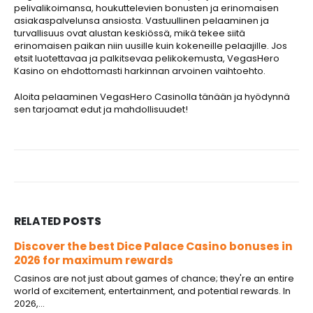
pelivalikoimansa, houkuttelevien bonusten ja erinomaisen
asiakaspalvelunsa ansiosta. Vastuullinen pelaaminen ja
turvallisuus ovat alustan keskiössä, mikä tekee siitä
erinomaisen paikan niin uusille kuin kokeneille pelaajille. Jos
etsit luotettavaa ja palkitsevaa pelikokemusta, VegasHero
Kasino on ehdottomasti harkinnan arvoinen vaihtoehto.
Aloita pelaaminen VegasHero Casinolla tänään ja hyödynnä
sen tarjoamat edut ja mahdollisuudet!
RELATED
POSTS
Discover the best Dice Palace Casino bonuses in
2026 for maximum rewards
Casinos are not just about games of chance; they're an entire
world of excitement, entertainment, and potential rewards. In
2026,...