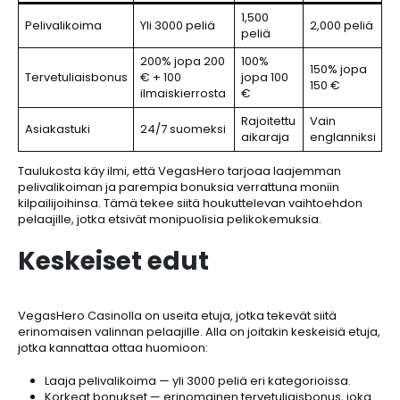
1,500
Pelivalikoima
Yli 3000 peliä
2,000 peliä
peliä
200% jopa 200
100%
150% jopa
Tervetuliaisbonus
€ + 100
jopa 100
150 €
ilmaiskierrosta
€
Rajoitettu
Vain
Asiakastuki
24/7 suomeksi
aikaraja
englanniksi
Taulukosta käy ilmi, että VegasHero tarjoaa laajemman
pelivalikoiman ja parempia bonuksia verrattuna moniin
kilpailijoihinsa. Tämä tekee siitä houkuttelevan vaihtoehdon
pelaajille, jotka etsivät monipuolisia pelikokemuksia.
Keskeiset edut
VegasHero Casinolla on useita etuja, jotka tekevät siitä
erinomaisen valinnan pelaajille. Alla on joitakin keskeisiä etuja,
jotka kannattaa ottaa huomioon:
Laaja pelivalikoima — yli 3000 peliä eri kategorioissa.
Korkeat bonukset — erinomainen tervetuliaisbonus, joka