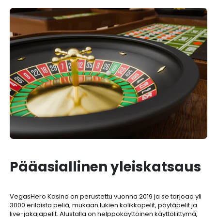
Pääasiallinen yleiskatsaus
VegasHero Kasino on perustettu vuonna 2019 ja se tarjoaa yli
3000 erilaista peliä, mukaan lukien kolikkopelit, pöytäpelit ja
live-jakajapelit. Alustalla on helppokäyttöinen käyttöliittymä,