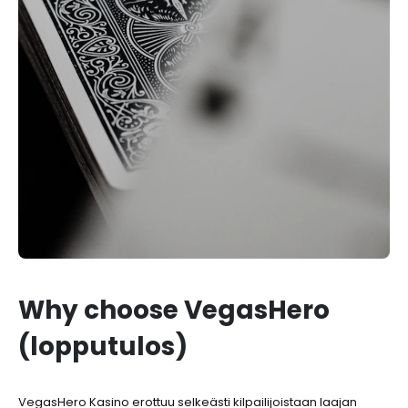
Why choose VegasHero
(lopputulos)
VegasHero Kasino erottuu selkeästi kilpailijoistaan laajan