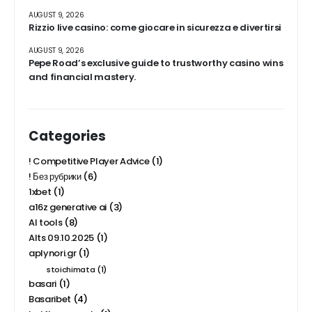
AUGUST 9, 2026
Rizzio live casino: come giocare in sicurezza e divertirsi
AUGUST 9, 2026
Pepe Road’s exclusive guide to trustworthy casino wins
and financial mastery.
Categories
! Competitive Player Advice
(1)
! Без рубрики
(6)
1xbet
(1)
a16z generative ai
(3)
AI tools
(8)
Alts 09.10.2025
(1)
aplynori.gr
(1)
stoichimata
(1)
basari
(1)
Basaribet
(4)