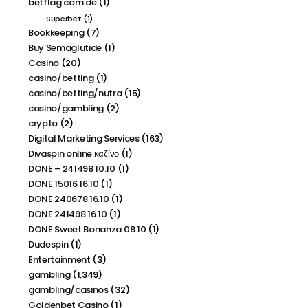
betflag.com.de
(1)
Superbet
(1)
Bookkeeping
(7)
Buy Semaglutide
(1)
Casino
(20)
casino/betting
(1)
casino/betting/nutra
(15)
casino/gambling
(2)
crypto
(2)
Digital Marketing Services
(163)
Divaspin online καζίνο
(1)
DONE – 241498 10.10
(1)
DONE 15016 16.10
(1)
DONE 240678 16.10
(1)
DONE 241498 16.10
(1)
DONE Sweet Bonanza 08.10
(1)
Dudespin
(1)
Entertainment
(3)
gambling
(1,349)
gambling/casinos
(32)
Goldenbet Casino
(1)