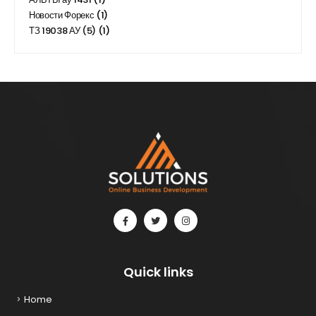
Новости Форекс
(1)
ТЗ 19038 АУ (5)
(1)
Quick links
Home