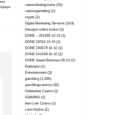
lənə
casino/betting/nutra
(15)
 yaşaya
casino/gambling
(2)
crypto
(2)
Digital Marketing Services
(163)
Divaspin online καζίνο
(1)
DONE – 241498 10.10
(1)
DONE 15016 16.10
(1)
DONE 240678 16.10
(1)
DONE 241498 16.10
(1)
DONE Sweet Bonanza 08.10
(1)
Dudespin
(1)
Entertainment
(3)
gambling
(1,335)
gambling/casinos
(32)
Goldenbet Casino
(1)
IGAMING
(2)
leon Live Casino
(1)
Leon Καζίνο
(1)