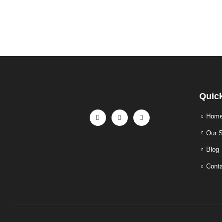
Quick
Hom
Our S
Blog
Cont