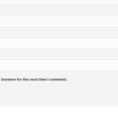
 browser for the next time I comment.