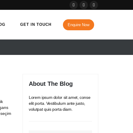
OG
GET IN TOUCH
Enquire Now
About The Blog
Lorem ipsum dolor sit amet, conse
ik
elit porta. Vestibulum ante justo,
 şans
volutpat quis porta diam.
ş seçim