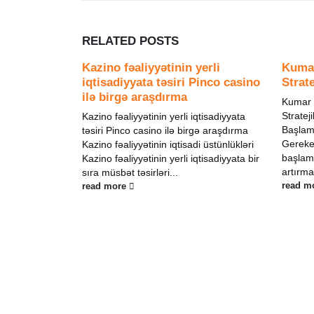
RELATED
POSTS
Kazino fəaliyyətinin yerli
Kuma
iqtisadiyyata təsiri Pinco casino
Strate
ilə birgə araşdırma
Kumar
Strate
Kazino fəaliyyətinin yerli iqtisadiyyata
Başlam
təsiri Pinco casino ilə birgə araşdırma
Gereke
Kazino fəaliyyətinin iqtisadi üstünlükləri
başlam
Kazino fəaliyyətinin yerli iqtisadiyyata bir
artırma
sıra müsbət təsirləri...
read m
read more