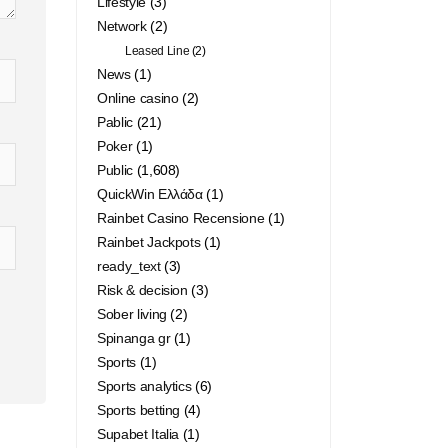
Lifestyle
(3)
Network
(2)
Leased Line
(2)
News
(1)
Online casino
(2)
Pablic
(21)
Poker
(1)
Public
(1,608)
QuickWin Ελλάδα
(1)
Rainbet Casino Recensione
(1)
Rainbet Jackpots
(1)
ready_text
(3)
Risk & decision
(3)
Sober living
(2)
Spinanga gr
(1)
Sports
(1)
Sports analytics
(6)
Sports betting
(4)
Supabet Italia
(1)