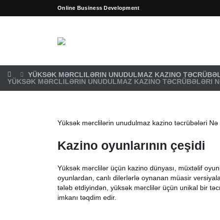
Online Business Development
YÜKSƏK MƏRCLILƏRIN UNUDULMAZ KAZINO TƏCRÜBƏL
YÜKSƏK MƏRCLILƏRIN UNUDULMAZ KAZINO TƏCRÜBƏLƏRI N
Yüksək mərclilərin unudulmaz kazino təcrübələri Nə
Kazino oyunlarının çeşidi
Yüksək mərclilər üçün kazino dünyası, müxtəlif oyunla
oyunlardan, canlı dilerlərlə oynanan müasir versiy
tələb etdiyindən, yüksək mərclilər üçün unikal bir t
imkanı təqdim edir.