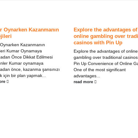
r Oynarken Kazanmanın
Explore the advantages of
jileri
online gambling over tradi
casinos with Pin Up
 Oynarken Kazanmanın
jileri Kumar Oynamaya
Explore the advantages of online
adan Önce Dikkat Edilmesi
gambling over traditional casinos
nler Kumar oynamaya
Pin Up Convenience of Online G
adan önce, kazanma şansınızı
One of the most significant
k için bir plan yapmak...
advantages...
ore
read more