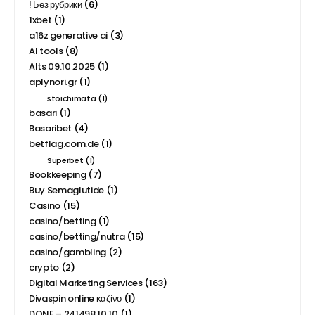
! Без рубрики
(6)
1xbet
(1)
a16z generative ai
(3)
AI tools
(8)
Alts 09.10.2025
(1)
aplynori.gr
(1)
stoichimata
(1)
basari
(1)
Basaribet
(4)
betflag.com.de
(1)
Superbet
(1)
Bookkeeping
(7)
Buy Semaglutide
(1)
Casino
(15)
casino/betting
(1)
casino/betting/nutra
(15)
casino/gambling
(2)
crypto
(2)
Digital Marketing Services
(163)
Divaspin online καζίνο
(1)
DONE – 241498 10.10
(1)