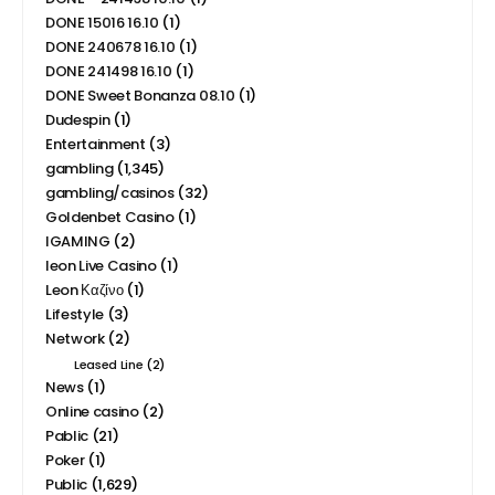
DONE 15016 16.10
(1)
DONE 240678 16.10
(1)
DONE 241498 16.10
(1)
DONE Sweet Bonanza 08.10
(1)
Dudespin
(1)
Entertainment
(3)
gambling
(1,345)
gambling/casinos
(32)
Goldenbet Casino
(1)
IGAMING
(2)
leon Live Casino
(1)
Leon Καζίνο
(1)
Lifestyle
(3)
Network
(2)
Leased Line
(2)
News
(1)
Online casino
(2)
Pablic
(21)
Poker
(1)
Public
(1,629)