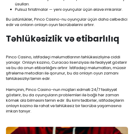
üsulları.
Pulsuz fırlatmalar — yeni oyunçular üçün əlavə imkanlar.
Bu üstünlüklər, Pinco Casino-nu oyunçular üçün daha cəlbedici
edir və onların onlayn oyun təcrübələrini artırır.
Təhlükəsizlik və etibarlılıq
Pinco Casino, istifadəçi məlumatlarının təhlükəsizliyinə ciddi
yanaşır. Onlayn kazino, Curacao lisenziyası ilə fəaliyyət göstərir
və bu da onun etibarlılığını artırır. İstifadəçi məlumatları, müasir
şifrələmə metodları ilə qorunur, bu da onlayn oyun zamanı
təhlükəsizliyi təmin edir.
Həmçinin, Pinco Casino-nun müştəri xidməti 24/7 fəaliyyət
göstərir, bu da oyunçuların problemləri ilə bağlı hər zaman
kömək ala bilməsini təmin edir. Bu kimi tədbirlər, istifadəçilərin
onlayn kazino ilə rahat və təhlükəsiz bir təcrübə yaşamasına
imkan tanıyır.