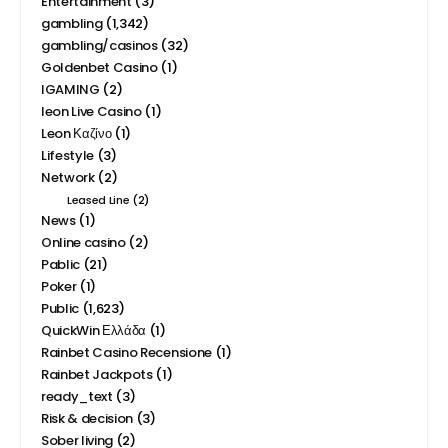
Entertainment
(3)
gambling
(1,342)
gambling/casinos
(32)
Goldenbet Casino
(1)
IGAMING
(2)
leon Live Casino
(1)
Leon Καζίνο
(1)
Lifestyle
(3)
Network
(2)
Leased Line
(2)
News
(1)
Online casino
(2)
Pablic
(21)
Poker
(1)
Public
(1,623)
QuickWin Ελλάδα
(1)
Rainbet Casino Recensione
(1)
Rainbet Jackpots
(1)
ready_text
(3)
Risk & decision
(3)
Sober living
(2)