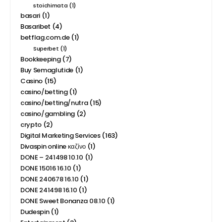
stoichimata
(1)
basari
(1)
Basaribet
(4)
betflag.com.de
(1)
Superbet
(1)
Bookkeeping
(7)
Buy Semaglutide
(1)
Casino
(15)
casino/betting
(1)
casino/betting/nutra
(15)
casino/gambling
(2)
crypto
(2)
Digital Marketing Services
(163)
Divaspin online καζίνο
(1)
DONE – 241498 10.10
(1)
DONE 15016 16.10
(1)
DONE 240678 16.10
(1)
DONE 241498 16.10
(1)
DONE Sweet Bonanza 08.10
(1)
Dudespin
(1)