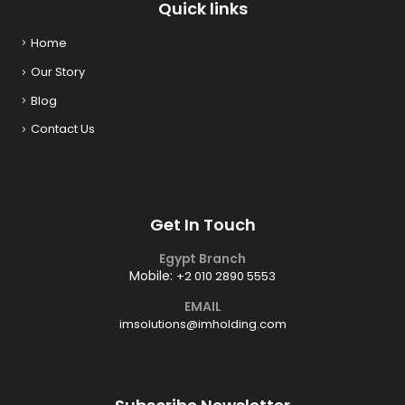
Quick links
Home
Our Story
Blog
Contact Us
Get In Touch
Egypt Branch
Mobile:
+2 010 2890 5553
EMAIL
imsolutions@imholding.com