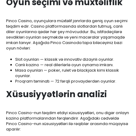
Oyun seçimi və müxtəliflik
Pinco Casino, oyunçulara müxtəlif janrlarda geniş oyun seçimi
təqdim edir. Casino platformasında slotlardan tutmuş, canlı
diler oyunlarına qədər hər şey mövcuddur. Bu, istifadəçilərə
sevdikləri oyunları seçməkdə və yeni macəralar yaşamaqdə
imkan tanıyır. Aşağıda Pinco Casinoda tapa biləcəyiniz bəzi
oyun növləri:
Slot oyunları — klassik və innovativ dizaynlı oyunlar.
Canlı kazino — real dilerlərlə oyun oynama imkanı.
Masa oyunları — poker, rulet və blackjack kimi klassik
oyunlar.
Proqram təminatı — 72 fərqli provayderdən oyunlar.
Xüsusiyyətlərin analizi
Pinco Casino-nun təqdim etdiyi xüsusiyyətləri, onu digər onlayn
kazino platformalarından fərqləndirir. Aşağıdakı cədvəldə
Pinco Casino-nun xüsusiyyətləri ilə rəqiblər arasında müqayisə
aparılır: