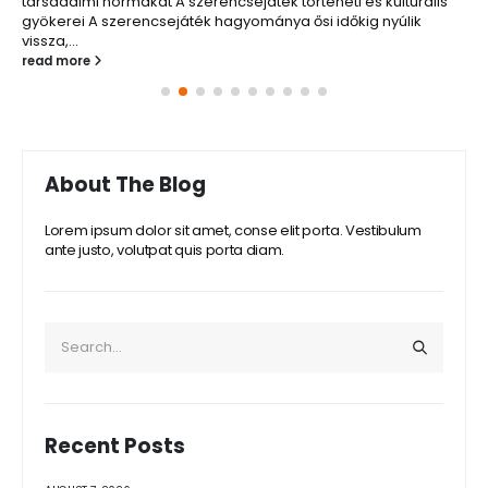
társadalmi normákat A szerencsejáték történeti és kulturális
gyökerei A szerencsejáték hagyománya ősi időkig nyúlik
vissza,...
read more
About The Blog
Lorem ipsum dolor sit amet, conse elit porta. Vestibulum
ante justo, volutpat quis porta diam.
Recent Posts