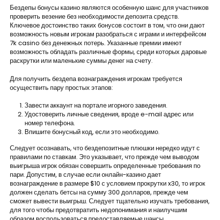
Бездепы бонусы казино являются особенную шанс для участников
проверить везение без необходимости депозита средств.
Ключевое достоинство таких бонусов состоит в том, что они дают
возможность новым игрокам разобраться с играми и интерфейсом
7k casino без денежных потерь. Указанные премии имеют
возможность обладать различные формы, среди которых даровые
раскрутки или маленькие суммы денег на счету.
Для получить бездепа вознаграждения игрокам требуется
осуществить пару простых этапов:
Завести аккаунт на портале игорного заведения.
Удостоверить личные сведения, вроде e-mail адрес или
номер телефона.
Впишите бонусный код, если это необходимо.
Следует осознавать, что бездепозитные плюшки нередко идут с
правилами по ставкам. Это указывает, что прежде чем выводом
выигрыша игрок обязан совершить определенные требования по
пари. Допустим, в случае если онлайн-казино дает
вознаграждение в размере $10 с условием прокрутки x30, то игрок
должен сделать бетсы на сумму 300 долларов, прежде чем
сможет вывести выигрыш. Следует тщательно изучать требования,
для того чтобы предотвратить недопонимания и наилучшим
образом воспользоваться предоставляемые шансы.