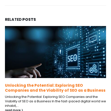
RELATED
POSTS
Unlocking the Potential: Exploring SEO
Companies and the Viability of SEO as a Business
Unlocking the Potential: Exploring SEO Companies and the
Viability of SEO as a Business In the fast-paced digital world we
inhabit,...
read more