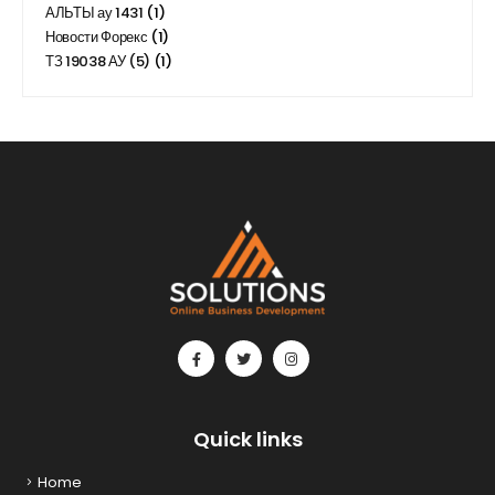
АЛЬТЫ ау 1431
(1)
Новости Форекс
(1)
ТЗ 19038 АУ (5)
(1)
Quick links
Home