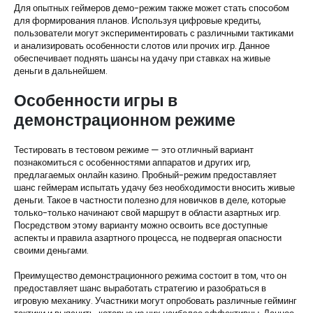
Для опытных геймеров демо-режим также может стать способом
для формирования планов. Используя цифровые кредиты,
пользователи могут экспериментировать с различными тактиками
и анализировать особенности слотов или прочих игр. Данное
обеспечивает поднять шансы на удачу при ставках на живые
деньги в дальнейшем.
Особенности игры в
демонстрационном режиме
Тестировать в тестовом режиме — это отличный вариант
познакомиться с особенностями аппаратов и других игр,
предлагаемых онлайн казино. Пробный-режим предоставляет
шанс геймерам испытать удачу без необходимости вносить живые
деньги. Такое в частности полезно для новичков в деле, которые
только-только начинают свой маршрут в области азартных игр.
Посредством этому варианту можно освоить все доступные
аспекты и правила азартного процесса, не подвергая опасности
своими деньгами.
Преимущество демонстрационного режима состоит в том, что он
предоставляет шанс выработать стратегию и разобраться в
игровую механику. Участники могут опробовать различные гейминг