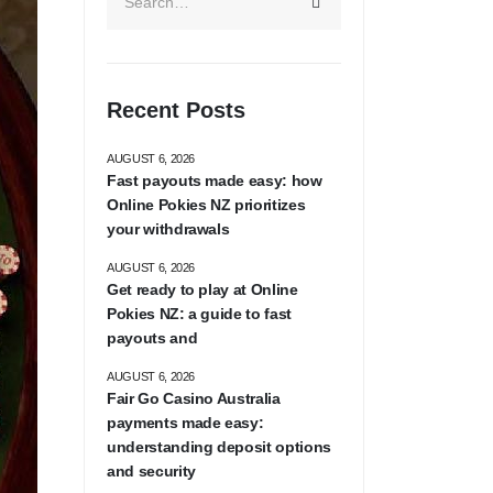
Recent Posts
AUGUST 6, 2026
Fast payouts made easy: how
Online Pokies NZ prioritizes
your withdrawals
AUGUST 6, 2026
Get ready to play at Online
Pokies NZ: a guide to fast
payouts and
AUGUST 6, 2026
Fair Go Casino Australia
payments made easy:
understanding deposit options
and security