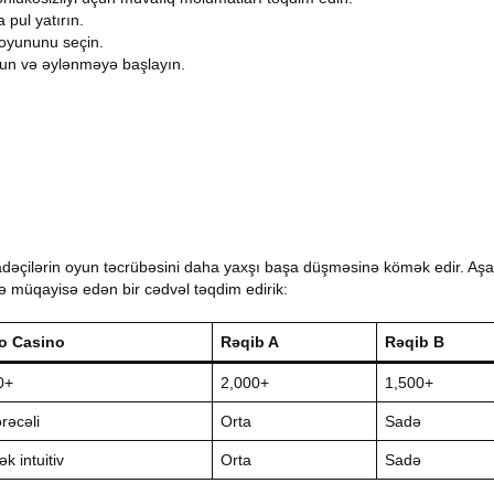
 pul yatırın.
 oyununu seçin.
lun və əylənməyə başlayın.
ifadəçilərin oyun təcrübəsini daha yaxşı başa düşməsinə kömək edir. Aş
ilə müqayisə edən bir cədvəl təqdim edirik:
o Casino
Rəqib A
Rəqib B
0+
2,000+
1,500+
ərəcəli
Orta
Sadə
k intuitiv
Orta
Sadə