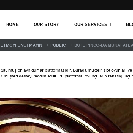
HOME
OUR STORY
OUR SERVICES
BL
Ə ETMƏYI UNUTMAYIN
PUBLIC
BU IL PINCO-DA MÜKAFATL
tutulmuş onlayn qumar platformasıdır. Burada müxtəlif slot oyunları v
 müştəri dəstəyi təqdim edilir. Bu platforma, oyunçuların rahatlığı üçün