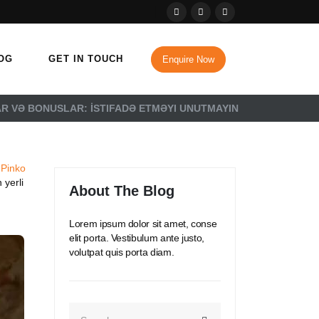
OG
GET IN TOUCH
Enquire Now
AR VƏ BONUSLAR: İSTIFADƏ ETMƏYI UNUTMAYIN
ə
Pinko
 yerli
About The Blog
Lorem ipsum dolor sit amet, conse
elit porta. Vestibulum ante justo,
volutpat quis porta diam.