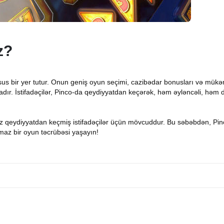
z?
s bir yer tutur. Onun geniş oyun seçimi, cazibədar bonusları və mük
madır. İstifadəçilər, Pinco-da qeydiyyatdan keçərək, həm əyləncəli, həm 
ız qeydiyyatdan keçmiş istifadəçilər üçün mövcuddur. Bu səbəbdən, Pi
az bir oyun təcrübəsi yaşayın!