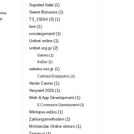
Supabet Italia
(1)
Sweet Bonanza
(1)
lemə
r.
T3_19264 (3)
(1)
test
(1)
uncategorized
(1)
Unibet online
(1)
unibet.org.gr
(2)
Games
(1)
Καζίνο
(1)
velwins.net.gr
(1)
Cashout Στοιχήματος
(1)
Verde Casino
(1)
Verywell 2026
(1)
Web & App Development
(1)
E Commerce Development
(1)
Wintopia καζίνο
(1)
Zahlungsmethoden
(1)
Μπλάκτζακ Online slotoro
(1)
Στοίχημα
(1)