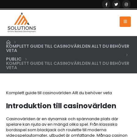
KOMPLETT GUIDE TILL CASINOVÄRLDEN ALLT DU BEHÖVER
VETA
PUBLIC
KOMPLETT GUIDE TILL CASINOVÄRLDEN ALLT DU BEHÖVER
VETA
Komplett guide till casinovärlden Allt du behöver veta
Introduktion till casinovärlden
Casinovärlden är en dynamisk och spännande plats där
spelare kan njuta av en mängd olika spel. Från klassiska
bordsspel som blackjack och roulette till moderna
videospelautomater, utbudet är omfattande. Många casinon