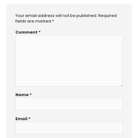
Your email address will not be published.
Required
fields are marked
*
Comment
*
Name
*
Email
*