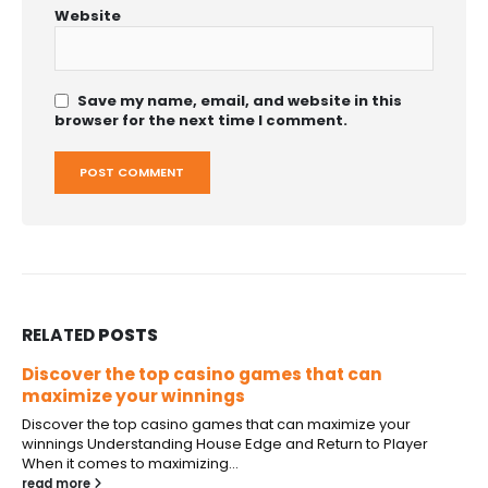
Website
Save my name, email, and website in this
browser for the next time I comment.
RELATED
POSTS
Discover the top casino games that can
maximize your winnings
Discover the top casino games that can maximize your
winnings Understanding House Edge and Return to Player
When it comes to maximizing...
read more