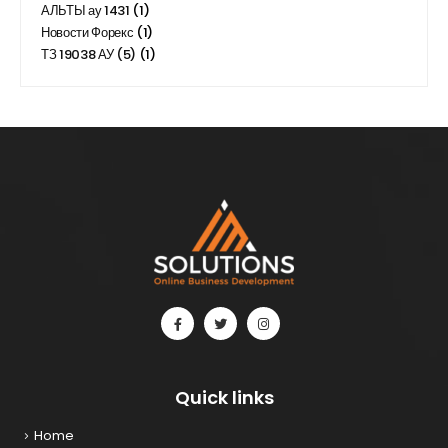
АЛЬТЫ ау 1431
(1)
Новости Форекс
(1)
ТЗ 19038 АУ (5)
(1)
Quick links
Home