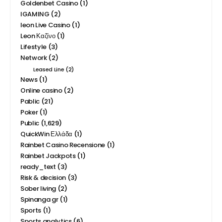
Goldenbet Casino
(1)
IGAMING
(2)
leon Live Casino
(1)
Leon Καζίνο
(1)
Lifestyle
(3)
Network
(2)
Leased Line
(2)
News
(1)
Online casino
(2)
Pablic
(21)
Poker
(1)
Public
(1,629)
QuickWin Ελλάδα
(1)
Rainbet Casino Recensione
(1)
Rainbet Jackpots
(1)
ready_text
(3)
Risk & decision
(3)
Sober living
(2)
Spinanga gr
(1)
Sports
(1)
Sports analytics
(6)