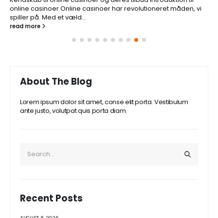
online casinoer Online casinoer har revolutioneret måden, vi
spiller på. Med et væld...
read more
About The Blog
Lorem ipsum dolor sit amet, conse elit porta. Vestibulum
ante justo, volutpat quis porta diam.
Recent Posts