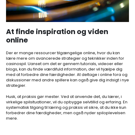
At finde inspiration og viden
online
Der er mange ressourcer tilgængelige online, hvor du kan
lære mere om avancerede strategier og teknikker inden for
casinospil. Uanset om det er gennem tutorials, videoer eller
blogs, kan du finde værdifuld information, der vil hjælpe dig
med at forbedre dine færdigheder. At deltage i online fora og
diskussioner med andre spillere kan også give dig indsigt i nye
strategier.
Husk, at praksis gør mester. Ved at anvende det, du lærer, i
virkelige spilsituationer, vil du opbygge selvtillid og erfaring. En
systematisk tilgang til læring og praksis vil sikre, at du ikke kun
forbedrer dine færdigheder, men også nyder spiloplevelsen
mere.