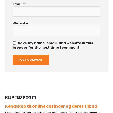
Email
*
Website
Save my name, email, and website in this
browser for the next time I comment.
RELATED
POSTS
Kendskab til online casinoer og deres tilbud
Kendskab til online casinoer og deres tilbud Introduktion til