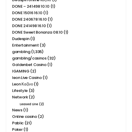
DONE – 241498 10.10
(1)
DONE 15016 16.10
(1)
DONE 240678 16.10
(1)
DONE 241498 16.10
(1)
DONE Sweet Bonanza 08.10
(1)
Dudespin
(1)
Entertainment
(3)
gambling
(1,335)
gambling/casinos
(32)
Goldenbet Casino
(1)
IGAMING
(2)
leon Live Casino
(1)
Leon Καζίνο
(1)
Lifestyle
(3)
Network
(2)
Leased Line
(2)
News
(1)
Online casino
(2)
Pablic
(21)
Poker
(1)