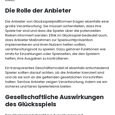
Die Rolle der Anbieter
Die Anbieter von Glücksspielplattformen tragen ebenfalls eine
große Verantwortung. Sie müssen sicherstellen, dass ihre
Spiele fair sind und dass die Spieler über die potenziellen
Risiken informiert werden. Ethik im Glücksspiel bedeutet auch,
dass Anbieter Maßnahmen zur Spielsuchtprävention
implementieren und ihren Nutzern helfen sollten,
verantwortungsvoll zu spielen. Dazu gehören Funktionen wie
Limits für Einzahlungen oder Spielzeiten, die den Spielern
helfen, ihre Ausgaben zu kontrollieren.
Ein transparentes Geschäftsmodell ist ebenfalls entscheidend.
Spieler sollten darauf achten, ob die Anbieter lizenziert sind
und ob sie sich an die geltenden gesetzlichen Vorschriften
halten. Seriöse Anbieter zeigen Verantwortung, indem sie ein
sicheres und faires Spielerlebnis bieten.
Gesellschaftliche Auswirkungen
des Glücksspiels