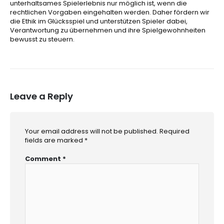
unterhaltsames Spielerlebnis nur möglich ist, wenn die
rechtlichen Vorgaben eingehalten werden. Daher fördern wir
die Ethik im Glücksspiel und unterstützen Spieler dabei,
Verantwortung zu übernehmen und ihre Spielgewohnheiten
bewusst zu steuern.
Leave a Reply
Your email address will not be published.
Required
fields are marked
*
Comment
*