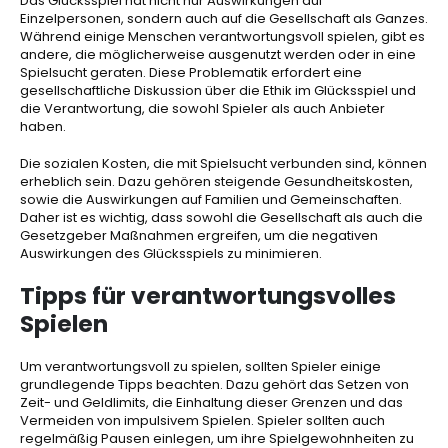
Das Glücksspiel hat nicht nur Auswirkungen auf
Einzelpersonen, sondern auch auf die Gesellschaft als Ganzes.
Während einige Menschen verantwortungsvoll spielen, gibt es
andere, die möglicherweise ausgenutzt werden oder in eine
Spielsucht geraten. Diese Problematik erfordert eine
gesellschaftliche Diskussion über die Ethik im Glücksspiel und
die Verantwortung, die sowohl Spieler als auch Anbieter
haben.
Die sozialen Kosten, die mit Spielsucht verbunden sind, können
erheblich sein. Dazu gehören steigende Gesundheitskosten,
sowie die Auswirkungen auf Familien und Gemeinschaften.
Daher ist es wichtig, dass sowohl die Gesellschaft als auch die
Gesetzgeber Maßnahmen ergreifen, um die negativen
Auswirkungen des Glücksspiels zu minimieren.
Tipps für verantwortungsvolles
Spielen
Um verantwortungsvoll zu spielen, sollten Spieler einige
grundlegende Tipps beachten. Dazu gehört das Setzen von
Zeit- und Geldlimits, die Einhaltung dieser Grenzen und das
Vermeiden von impulsivem Spielen. Spieler sollten auch
regelmäßig Pausen einlegen, um ihre Spielgewohnheiten zu