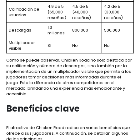
4.9 de 5
4.5 de 5
4.2 de 5
Calificación de
(65,000
(40,000
(30,000
usuarios
reseñas)
reseñas)
reseñas)
1.3
Descargas
800,000
500,000
millones
Multiplicador
Sí
No
No
visible
Como se puede observar, Chicken Road no solo destaca por
su calificación y número de descargas, sino también por la
implementación de un multiplicador visible que permite a los
jugadores tomar decisiones más informadas durante el
juego. Esto lo diferencia de otros competidores en el
mercado, brindando una experiencia más emocionante y
accesible.
Beneficios clave
El atractivo de Chicken Road radica en varios beneficios que
ofrece a sus jugadores. A continuación, se detallan algunos
de los principales: