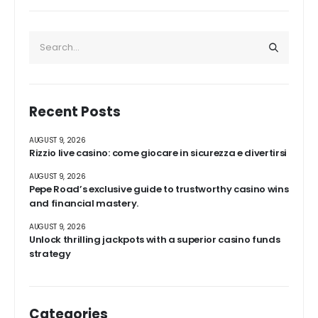
Recent Posts
AUGUST 9, 2026
Rizzio live casino: come giocare in sicurezza e divertirsi
AUGUST 9, 2026
Pepe Road’s exclusive guide to trustworthy casino wins
and financial mastery.
AUGUST 9, 2026
Unlock thrilling jackpots with a superior casino funds
strategy
Categories