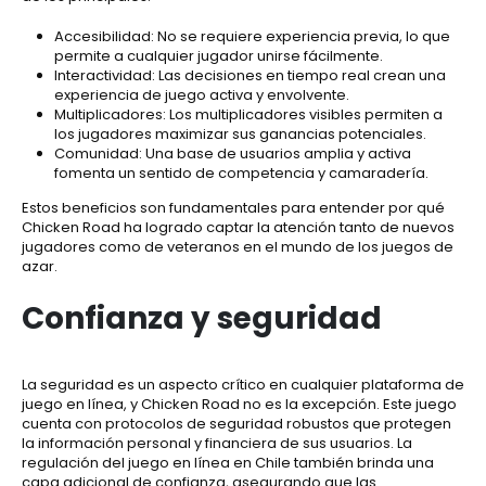
Accesibilidad: No se requiere experiencia previa, lo que
permite a cualquier jugador unirse fácilmente.
Interactividad: Las decisiones en tiempo real crean una
experiencia de juego activa y envolvente.
Multiplicadores: Los multiplicadores visibles permiten a
los jugadores maximizar sus ganancias potenciales.
Comunidad: Una base de usuarios amplia y activa
fomenta un sentido de competencia y camaradería.
Estos beneficios son fundamentales para entender por qué
Chicken Road ha logrado captar la atención tanto de nuevos
jugadores como de veteranos en el mundo de los juegos de
azar.
Confianza y seguridad
La seguridad es un aspecto crítico en cualquier plataforma de
juego en línea, y Chicken Road no es la excepción. Este juego
cuenta con protocolos de seguridad robustos que protegen
la información personal y financiera de sus usuarios. La
regulación del juego en línea en Chile también brinda una
capa adicional de confianza, asegurando que las