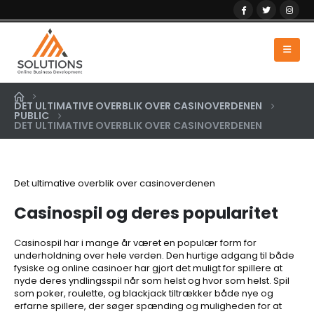
DET ULTIMATIVE OVERBLIK OVER CASINOVERDENEN
PUBLIC
DET ULTIMATIVE OVERBLIK OVER CASINOVERDENEN
Det ultimative overblik over casinoverdenen
Casinospil og deres popularitet
Casinospil har i mange år været en populær form for
underholdning over hele verden. Den hurtige adgang til både
fysiske og online casinoer har gjort det muligt for spillere at
nyde deres yndlingsspil når som helst og hvor som helst. Spil
som poker, roulette, og blackjack tiltrækker både nye og
erfarne spillere, der søger spænding og muligheden for at