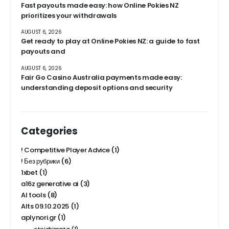
Fast payouts made easy: how Online Pokies NZ
prioritizes your withdrawals
AUGUST 6, 2026
Get ready to play at Online Pokies NZ: a guide to fast
payouts and
AUGUST 6, 2026
Fair Go Casino Australia payments made easy:
understanding deposit options and security
Categories
! Competitive Player Advice
(1)
! Без рубрики
(6)
1xbet
(1)
a16z generative ai
(3)
AI tools
(8)
Alts 09.10.2025
(1)
aplynori.gr
(1)