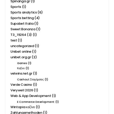
Spinanga gr
(1)
Sports
(1)
Sports analytics
(6)
Sports betting
(4)
Supabet Italia
(1)
Sweet Bonanza
(1)
T3_19264 (3)
(1)
test
(1)
uncategorized
(1)
Unibet online
(1)
unibet.org.gr
(2)
Games
(1)
Καζίνο
(1)
velwins.net.gr
(1)
Cashout Στοιχήματος
(1)
Verde Casino
(1)
Verywell 2026
(1)
Web & App Development
(1)
E Commerce Development
(1)
Wintopia καζίνο
(1)
Zahlungsmethoden
(1)