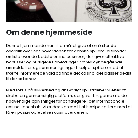
Om denne hjemmeside
Denne hjemmeside har til formål at give et omfattende
overblik over casinoverdenen for danske spillere. Vi tilbyder
en liste over de bedste online casinoer, der giver attraktive
bonusser og hurtigere udbetalinger. Vores dybdegående
anmeldelser og sammenligninger hjælper spillere med at
træffe informerede valg og finde det casino, der passer bedst
til deres behov.
Med fokus på sikkerhed og ansvarligt spil stræber vi efter at
skabe en gennemsigtig platform, der giver brugerne alle de
nødvendige oplysninger for at navigere i det internationale
casino-landskab. Vi er dedikerede til at hjælpe spillere med at
få en positiv oplevelse i casinoverdenen.