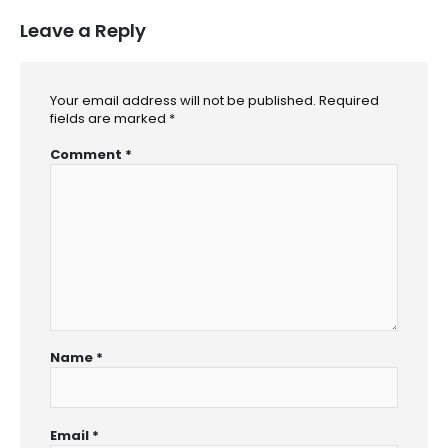
Leave a Reply
Your email address will not be published.
Required
fields are marked
*
Comment
*
Name
*
Email
*